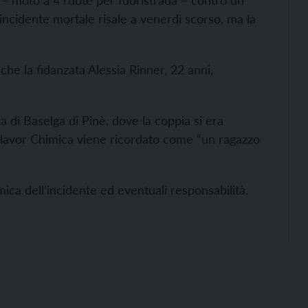
d – moto a 4 ruote per fuoristrada – contro un
L’incidente mortale risale a venerdì scorso, ma la
nche la fidanzata Alessia Rinner, 22 anni,
 di Baselga di Pinè, dove la coppia si era
a Flavor Chimica viene ricordato come “un ragazzo
amica dell’incidente ed eventuali responsabilità.