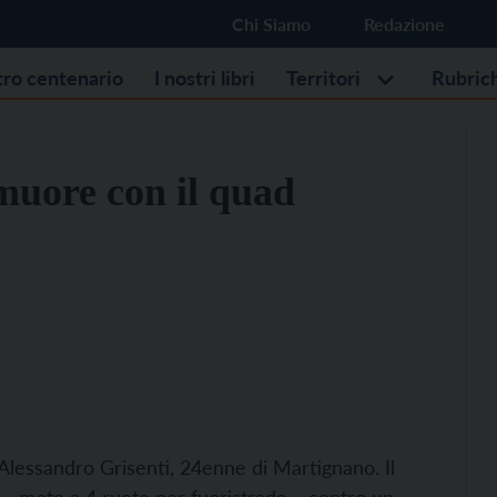
Chi Siamo
Redazione
stro centenario
I nostri libri
Territori
Rubric
muore con il quad
 Alessandro Grisenti, 24enne di Martignano. Il