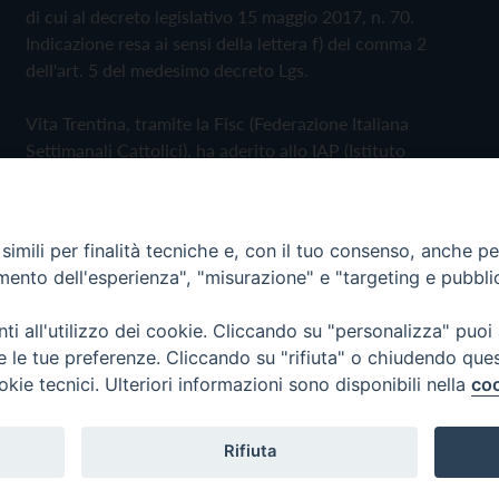
di cui al decreto legislativo 15 maggio 2017, n. 70.
Indicazione resa ai sensi della lettera f) del comma 2
dell'art. 5 del medesimo decreto Lgs.
Vita Trentina, tramite la Fisc (Federazione Italiana
Settimanali Cattolici), ha aderito allo IAP (Istituto
dell'Autodisciplina Pubblicitaria) accettando il Codice di
Autodisciplina della Comunicazione Commerciale
imili per finalità tecniche e, con il tuo consenso, anche per 
Privacy Policy
Cookie Policy
amento dell'esperienza", "misurazione" e "targeting e pubbli
i all'utilizzo dei cookie. Cliccando su "personalizza" puoi
 Trentina Editrice
re le tue preferenze. Cliccando su "rifiuta" o chiudendo que
okie tecnici. Ulteriori informazioni sono disponibili nella
coo
Rifiuta