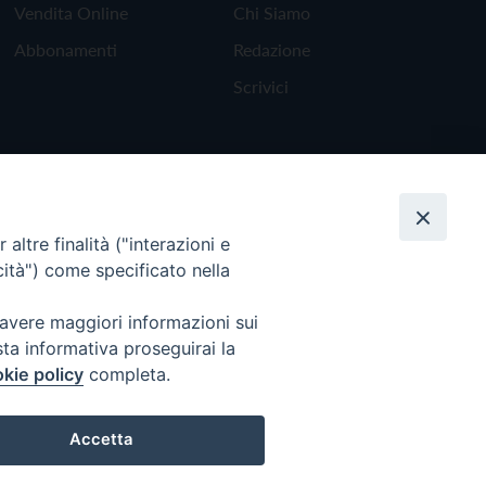
Vendita Online
Chi Siamo
Abbonamenti
Redazione
Scrivici
altre finalità ("interazioni e
cità") come specificato nella
 avere maggiori informazioni sui
sta informativa proseguirai la
kie policy
completa.
Torna all'inizio
Accetta