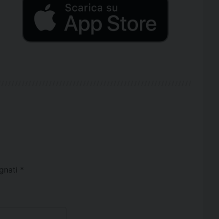
egnati
*