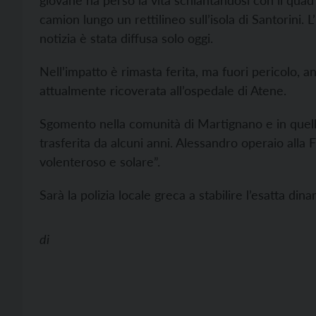
giovane ha perso la vita schiantandosi con il qua
camion lungo un rettilineo sull’isola di Santorini. 
notizia è stata diffusa solo oggi.
Nell’impatto è rimasta ferita, ma fuori pericolo, a
attualmente ricoverata all’ospedale di Atene.
Sgomento nella comunità di Martignano e in quella
trasferita da alcuni anni. Alessandro operaio all
volenteroso e solare”.
Sarà la polizia locale greca a stabilire l’esatta din
di