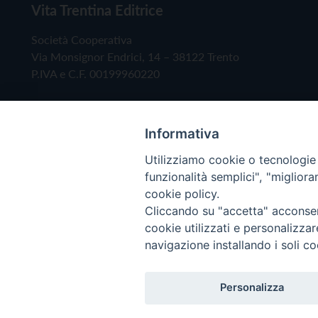
Vita Trentina Editrice
Società Cooperativa
Via Monsignor Endrici, 14 – 38122 Trento
P.IVA e C.F. 00199960220
Informativa
Utilizziamo cookie o tecnologie s
funzionalità semplici", "miglior
cookie policy.
Cliccando su "accetta" acconsent
Copyright © 2019 - Tutti i diritti riservati - Vita
cookie utilizzati e personalizza
navigazione installando i soli co
Privacy Policy
Personalizza