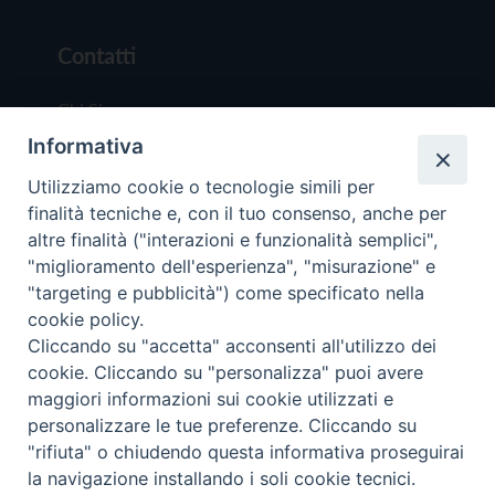
Contatti
Chi Siamo
Informativa
Redazione
Scrivici
Utilizziamo cookie o tecnologie simili per
finalità tecniche e, con il tuo consenso, anche per
altre finalità ("interazioni e funzionalità semplici",
"miglioramento dell'esperienza", "misurazione" e
"targeting e pubblicità") come specificato nella
cookie policy.
Copyright © 2019 - Tutti i diritti riservati - Vit
Cliccando su "accetta" acconsenti all'utilizzo dei
Trentina Editrice
cookie. Cliccando su "personalizza" puoi avere
maggiori informazioni sui cookie utilizzati e
Privacy Policy
personalizzare le tue preferenze. Cliccando su
Torna all'inizi
"rifiuta" o chiudendo questa informativa proseguirai
la navigazione installando i soli cookie tecnici.