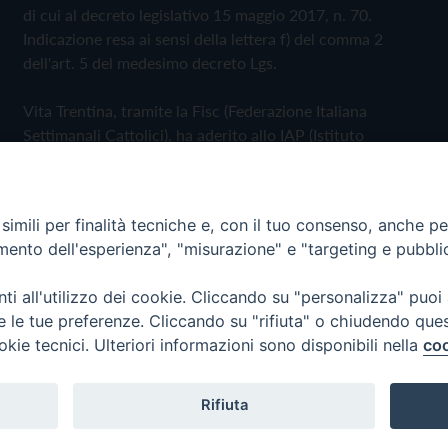
di cui al decreto legislativo 15 maggio 2017, n. 70.
Indicazione resa ai sensi della lettera f) del comma 2
dell'art. 5 del medesimo decreto Lgs.
Vita Trentina, tramite la Fisc (Federazione Italiana
Settimanali Cattolici), ha aderito allo IAP (Istituto
dell'Autodisciplina Pubblicitaria) accettando il Codice di
Autodisciplina della Comunicazione Commerciale
imili per finalità tecniche e, con il tuo consenso, anche per 
Privacy Policy
Cookie Policy
amento dell'esperienza", "misurazione" e "targeting e pubbli
i all'utilizzo dei cookie. Cliccando su "personalizza" puoi
 Trentina Editrice
re le tue preferenze. Cliccando su "rifiuta" o chiudendo que
okie tecnici. Ulteriori informazioni sono disponibili nella
coo
Rifiuta