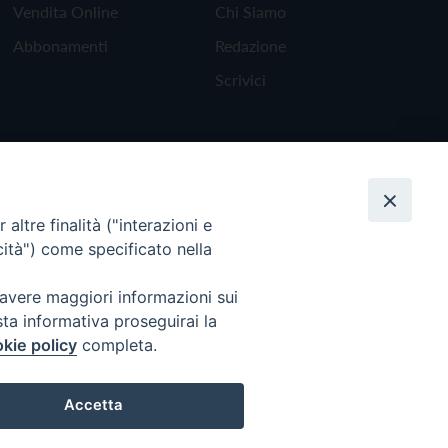
Vendita Online
Chi Siamo
Abbonamenti
Redazione
Scrivici
altre finalità ("interazioni e
cità") come specificato nella
 avere maggiori informazioni sui
sta informativa proseguirai la
kie policy
completa.
Torna all'inizio
Accetta