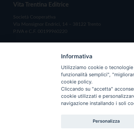
Vita Trentina Editrice
Società Cooperativa
Via Monsignor Endrici, 14 – 38122 Trento
P.IVA e C.F. 00199960220
Informativa
Utilizziamo cookie o tecnologie s
funzionalità semplici", "miglior
cookie policy.
Cliccando su "accetta" acconsent
Copyright © 2019 - Tutti i diritti riservati - Vita
cookie utilizzati e personalizza
navigazione installando i soli co
Privacy Policy
Personalizza