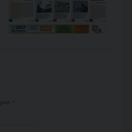
egnati
*