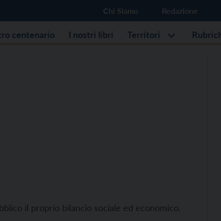
Chi Siamo
Redazione
stro centenario
I nostri libri
Territori
Rubric
bblico il proprio bilancio sociale ed economico.