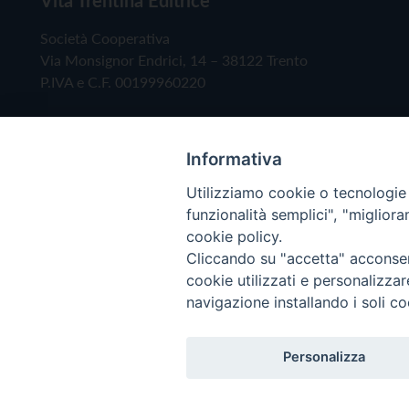
Società Cooperativa
Via Monsignor Endrici, 14 – 38122 Trento
P.IVA e C.F. 00199960220
Informativa
Utilizziamo cookie o tecnologie s
funzionalità semplici", "miglior
cookie policy.
Cliccando su "accetta" acconsent
Copyright © 2019 - Tutti i diritti riservati - Vita
cookie utilizzati e personalizza
navigazione installando i soli co
Privacy Policy
Personalizza