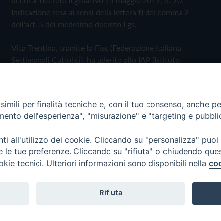
di cui al decreto legislativo 15 maggio 2017, n. 70.
Indicazione resa ai sensi della lettera f) del comma 2
dell'art. 5 del medesimo decreto Lgs.
Vita Trentina, tramite la Fisc (Federazione Italiana
Settimanali Cattolici), ha aderito allo IAP (Istituto
dell'Autodisciplina Pubblicitaria) accettando il Codice di
Autodisciplina della Comunicazione Commerciale
imili per finalità tecniche e, con il tuo consenso, anche per 
Privacy Policy
Cookie Policy
amento dell'esperienza", "misurazione" e "targeting e pubbli
i all'utilizzo dei cookie. Cliccando su "personalizza" puoi
 Trentina Editrice
re le tue preferenze. Cliccando su "rifiuta" o chiudendo que
okie tecnici. Ulteriori informazioni sono disponibili nella
coo
Rifiuta