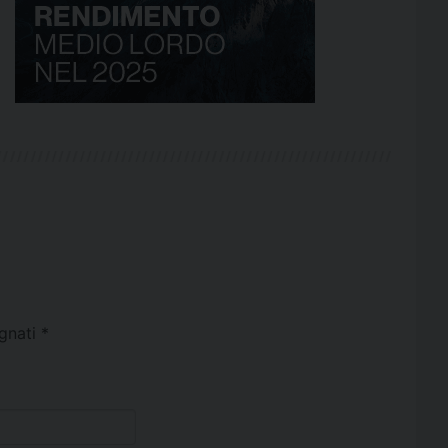
egnati
*