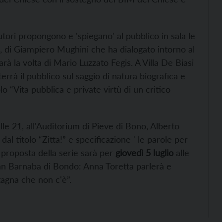
i autori propongono e 'spiegano' al pubblico in sala le
a, di Giampiero Mughini che ha dialogato intorno al
arà la volta di Mario Luzzato Fegis. A Villa De Biasi
terrà il pubblico sul saggio di natura biografica e
 “Vita pubblica e private virtù di un critico
lle 21, all'Auditorium di Pieve di Bono, Alberto
al titolo “Zitta!” e specificazione ' le parole per
a proposta della serie sarà per
giovedì 5 luglio
alle
 San Barnaba di Bondo: Anna Toretta parlerà e
tagna che non c'è”.