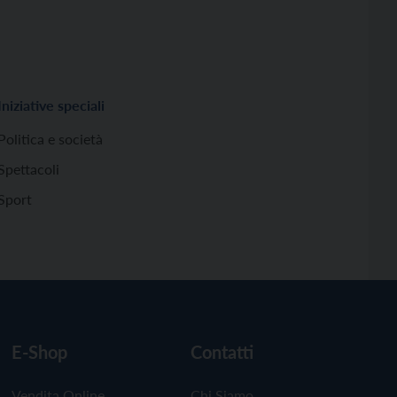
Iniziative speciali
Politica e società
Spettacoli
Sport
E-Shop
Contatti
Vendita Online
Chi Siamo