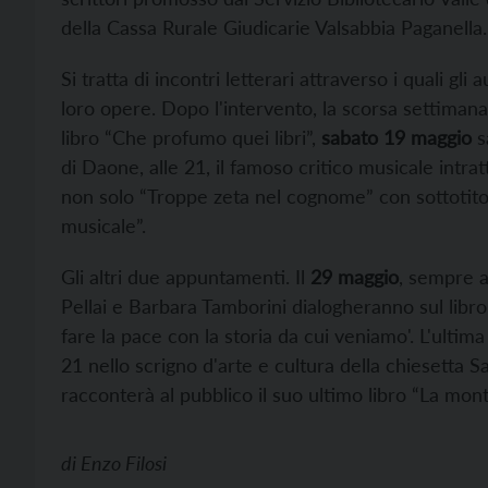
della Cassa Rurale Giudicarie Valsabbia Paganella.
Si tratta di incontri letterari attraverso i quali gl
loro opere. Dopo l'intervento, la scorsa settiman
libro “Che profumo quei libri”,
sabato 19 maggio
s
di Daone, alle 21, il famoso critico musicale intrat
non solo “Troppe zeta nel cognome” con sottotitolo
musicale”.
Gli altri due appuntamenti. Il
29 maggio
, sempre a
Pellai e Barbara Tamborini dialogheranno sul libro d
fare la pace con la storia da cui veniamo'. L'ultim
21 nello scrigno d'arte e cultura della chiesetta
racconterà al pubblico il suo ultimo libro “La mon
di
Enzo Filosi