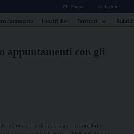
Chi Siamo
Redazione
stro centenario
I nostri libri
Territori
Rubric
ro appuntamenti con gli
tore”, una serie di appuntamenti con libri e
e del Chiese con il sostegno del BIM del Chiese e