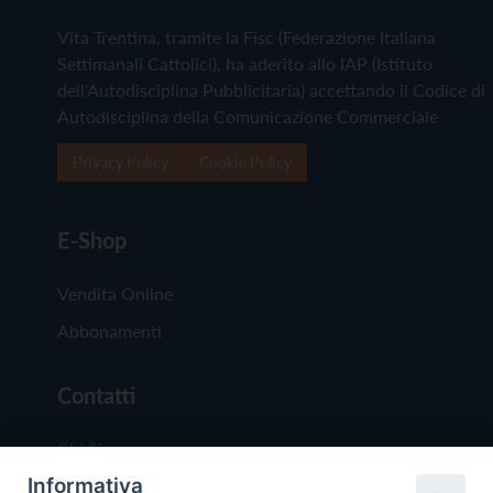
Vita Trentina, tramite la Fisc (Federazione Italiana
Settimanali Cattolici), ha aderito allo IAP (Istituto
dell'Autodisciplina Pubblicitaria) accettando il Codice di
Autodisciplina della Comunicazione Commerciale
Privacy Policy
Cookie Policy
E-Shop
Vendita Online
Abbonamenti
Contatti
Chi Siamo
Informativa
Redazione