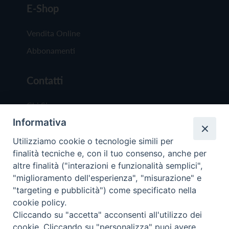
E-Shop
Vendita Online
Abbonamenti
Contatti
Chi Siamo
Informativa
Redazione
Scrivici
Utilizziamo cookie o tecnologie simili per
finalità tecniche e, con il tuo consenso, anche per
altre finalità ("interazioni e funzionalità semplici",
"miglioramento dell'esperienza", "misurazione" e
"targeting e pubblicità") come specificato nella
cookie policy.
Copyright © 2019 - Tutti i diritti riservati - Vit
Cliccando su "accetta" acconsenti all'utilizzo dei
Trentina Editrice
cookie. Cliccando su "personalizza" puoi avere