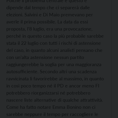
Poiché il problema centrale è questo e
dipende dal tempo che ci separerà dalle
elezioni. Salvini e Di Maio premevano per
averle il prima possibile. La data da essi
proposta, l’8 luglio, era una provocazione,
perché in questo caso la più probabile sarebbe
stata il 22 luglio con tutti i rischi di astensione
del caso, in quanto alcuni analisti pensano che
con un’alta astensione nessun partito
raggiungerebbe la soglia per una maggioranza
autosufficiente. Secondo altri una scadenza
ravvicinata li favorirebbe al massimo, in quanto
in così poco tempo né il PD e ancor meno FI
potrebbero riorganizzarsi né potrebbero
nascere liste alternative di qualche attrattività.
Come ha fatto notare Emma Bonino non ci
sarebbe neppure il tempo per raccogliere le