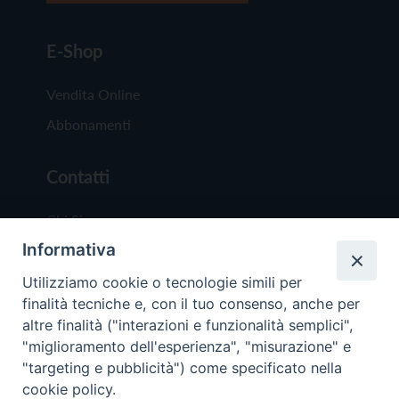
E-Shop
Vendita Online
Abbonamenti
Contatti
Chi Siamo
Informativa
Redazione
Scrivici
Utilizziamo cookie o tecnologie simili per
finalità tecniche e, con il tuo consenso, anche per
altre finalità ("interazioni e funzionalità semplici",
"miglioramento dell'esperienza", "misurazione" e
"targeting e pubblicità") come specificato nella
cookie policy.
Copyright © 2019 - Tutti i diritti riservati - Vit