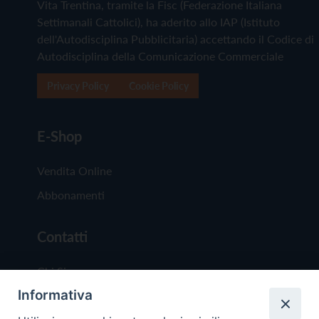
Vita Trentina, tramite la Fisc (Federazione Italiana
Settimanali Cattolici), ha aderito allo IAP (Istituto
dell'Autodisciplina Pubblicitaria) accettando il Codice di
Autodisciplina della Comunicazione Commerciale
Privacy Policy
Cookie Policy
E-Shop
Vendita Online
Abbonamenti
Contatti
Chi Siamo
Informativa
Redazione