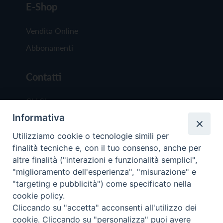
E-Shop
Vendita Online
Abbonamenti
Contatti
Chi Siamo
Informativa
Redazione
Scrivici
Utilizziamo cookie o tecnologie simili per
finalità tecniche e, con il tuo consenso, anche per
altre finalità ("interazioni e funzionalità semplici",
"miglioramento dell'esperienza", "misurazione" e
"targeting e pubblicità") come specificato nella
cookie policy.
Copyright © 2019 - Tutti i diritti riservati - Vit
Cliccando su "accetta" acconsenti all'utilizzo dei
Trentina Editrice
cookie. Cliccando su "personalizza" puoi avere