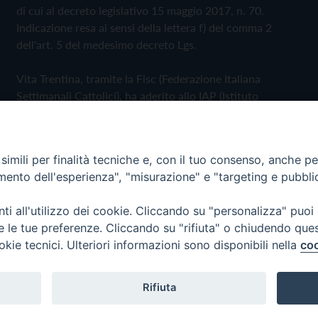
di cui al decreto legislativo 15 maggio 2017, n. 70.
Indicazione resa ai sensi della lettera f) del comma 2
dell'art. 5 del medesimo decreto Lgs.
Vita Trentina, tramite la Fisc (Federazione Italiana
Settimanali Cattolici), ha aderito allo IAP (Istituto
dell'Autodisciplina Pubblicitaria) accettando il Codice di
Autodisciplina della Comunicazione Commerciale
imili per finalità tecniche e, con il tuo consenso, anche per 
Privacy Policy
Cookie Policy
amento dell'esperienza", "misurazione" e "targeting e pubbli
i all'utilizzo dei cookie. Cliccando su "personalizza" puoi
 Trentina Editrice
re le tue preferenze. Cliccando su "rifiuta" o chiudendo que
okie tecnici. Ulteriori informazioni sono disponibili nella
coo
Rifiuta