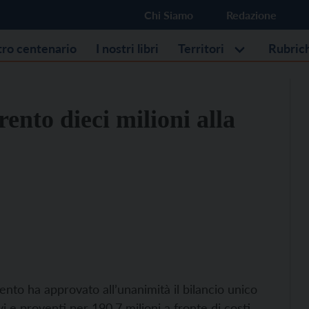
Chi Siamo
Redazione
stro centenario
I nostri libri
Territori
Rubric
ento dieci milioni alla
rento ha approvato all’unanimità il bilancio unico
 e proventi per 190,7 milioni a fronte di costi