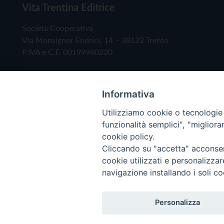
Vita Trentina Editrice
Società Cooperativa
Via Monsignor Endrici, 14 – 38122 Trento
P.IVA e C.F. 00199960220
Informativa
Utilizziamo cookie o tecnologie s
funzionalità semplici", "miglior
cookie policy.
Cliccando su "accetta" acconsent
Copyright © 2019 - Tutti i diritti riservati - Vita
cookie utilizzati e personalizza
navigazione installando i soli co
Privacy Policy
Personalizza