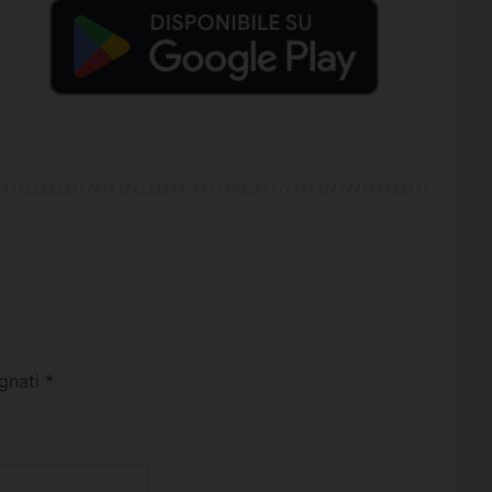
egnati
*