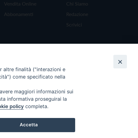
Vendita Online
Chi Siamo
Abbonamenti
Redazione
Scrivici
altre finalità ("interazioni e
cità") come specificato nella
 avere maggiori informazioni sui
sta informativa proseguirai la
kie policy
completa.
Torna all'inizio
Accetta