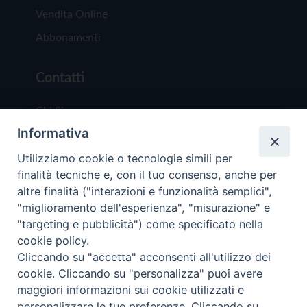
Vendita Online
Abbonamenti
Contatti
Chi Siamo
Informativa
Redazione
Scrivici
Utilizziamo cookie o tecnologie simili per
finalità tecniche e, con il tuo consenso, anche per
altre finalità ("interazioni e funzionalità semplici",
"miglioramento dell'esperienza", "misurazione" e
"targeting e pubblicità") come specificato nella
cookie policy.
Copyright © 2019 - Tutti i diritti riservati - Vit
Cliccando su "accetta" acconsenti all'utilizzo dei
Trentina Editrice
cookie. Cliccando su "personalizza" puoi avere
maggiori informazioni sui cookie utilizzati e
Privacy Policy
personalizzare le tue preferenze. Cliccando su