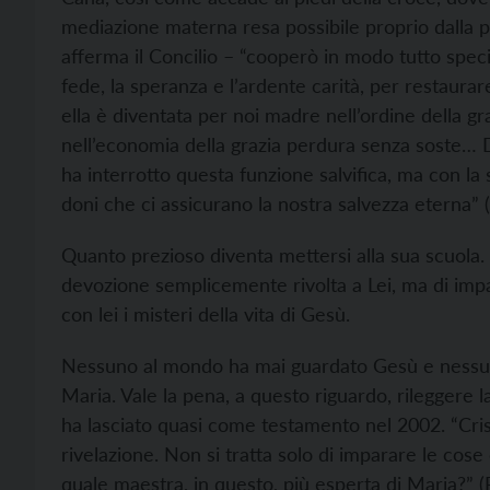
mediazione materna resa possibile proprio dalla pi
afferma il Concilio – “cooperò in modo tutto specia
fede, la speranza e l’ardente carità, per restaura
ella è diventata per noi madre nell’ordine della g
nell’economia della grazia perdura senza soste… D
ha interrotto questa funzione salvifica, ma con la
doni che ci assicurano la nostra salvezza eterna” 
Quanto prezioso diventa mettersi alla sua scuola. 
devozione semplicemente rivolta a Lei, ma di impa
con lei i misteri della vita di Gesù.
Nessuno al mondo ha mai guardato Gesù e nessun
Maria. Vale la pena, a questo riguardo, rileggere l
ha lasciato quasi come testamento nel 2002. “Crist
rivelazione. Non si tratta solo di imparare le cose
quale maestra, in questo, più esperta di Maria?”