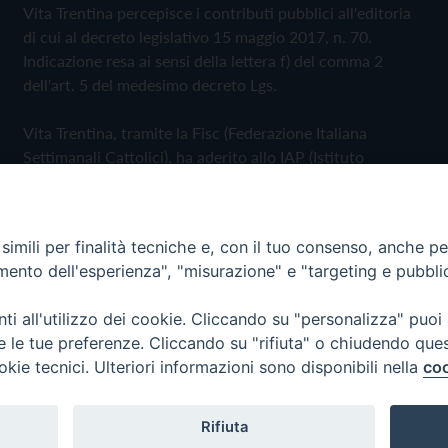
Vita Trentina percepisce i contributi pubblici all'editoria
di cui al decreto legislativo 15 maggio 2017, n. 70.
Indicazione resa ai sensi della lettera f) del comma 2
dell'art. 5 del medesimo decreto Lgs.
Vita Trentina, tramite la Fisc (Federazione Italiana
Settimanali Cattolici), ha aderito allo IAP (Istituto
dell'Autodisciplina Pubblicitaria) accettando il Codice di
Autodisciplina della Comunicazione Commerciale
imili per finalità tecniche e, con il tuo consenso, anche per 
Privacy Policy
Cookie Policy
amento dell'esperienza", "misurazione" e "targeting e pubbli
i all'utilizzo dei cookie. Cliccando su "personalizza" puoi
 Trentina Editrice
re le tue preferenze. Cliccando su "rifiuta" o chiudendo que
okie tecnici. Ulteriori informazioni sono disponibili nella
coo
Rifiuta