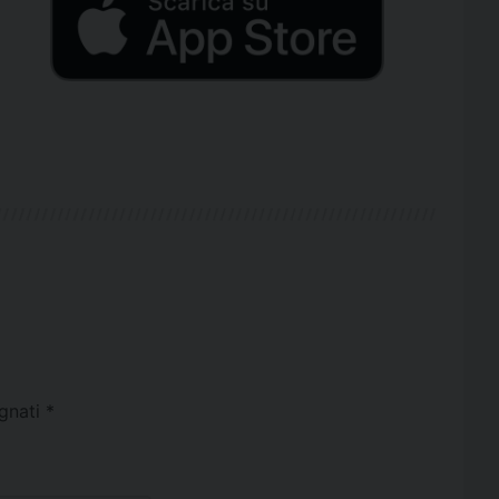
egnati
*