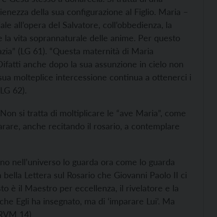
enezza della sua configurazione al Figlio. Maria –
le all’opera del Salvatore, coll’obbedienza, la
re la vita soprannaturale delle anime. Per questo
razia” (LG 61). “Questa maternità di Maria
ifatti anche dopo la sua assunzione in cielo non
 sua molteplice intercessione continua a ottenerci i
(LG 62).
Non si tratta di moltiplicare le “ave Maria”, come
rare, anche recitando il rosario, a contemplare
o nell’universo lo guarda ora come lo guarda
a bella Lettera sul Rosario che Giovanni Paolo II ci
o è il Maestro per eccellenza, il rivelatore e la
 che Egli ha insegnato, ma di ‘imparare Lui’. Ma
 (RVM 14)