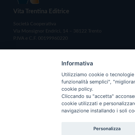
Vita Trentina Editrice
Società Cooperativa
Via Monsignor Endrici, 14 – 38122 Trento
P.IVA e C.F. 00199960220
Informativa
Utilizziamo cookie o tecnologie s
funzionalità semplici", "miglior
cookie policy.
Cliccando su "accetta" acconsent
Copyright © 2019 - Tutti i diritti riservati - Vita
cookie utilizzati e personalizza
navigazione installando i soli co
Privacy Policy
Personalizza