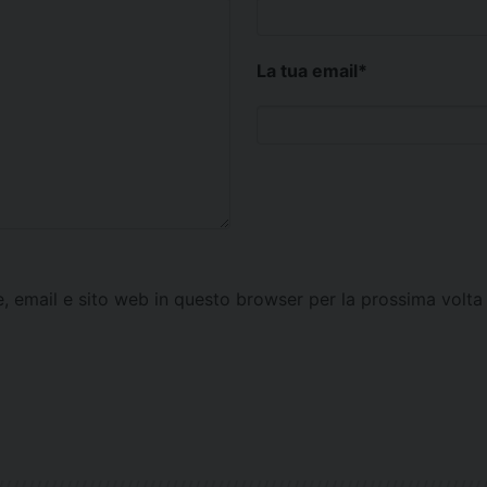
La tua email
*
e, email e sito web in questo browser per la prossima vol