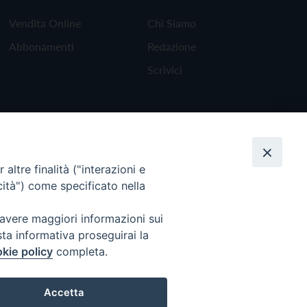
Vendita Online
Chi Siamo
Abbonamenti
Redazione
Scrivici
altre finalità ("interazioni e
cità") come specificato nella
 avere maggiori informazioni sui
sta informativa proseguirai la
kie policy
completa.
Torna all'inizio
Accetta