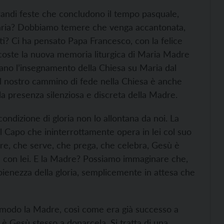
andi feste che concludono il tempo pasquale,
Maria? Dobbiamo temere che venga accantonata,
nti? Ci ha pensato Papa Francesco, con la felice
ecoste la nuova memoria liturgica di Maria Madre
mano l’insegnamento della Chiesa su Maria dal
 il nostro cammino di fede nella Chiesa è anche
la presenza silenziosa e discreta della Madre.
ondizione di gloria non lo allontana da noi. La
al Capo che ininterrottamente opera in lei col suo
fre, che serve, che prega, che celebra, Gesù è
a con lei. E la Madre? Possiamo immaginare che,
a pienezza della gloria, semplicemente in attesa che
e modo la Madre, così come era già successo a
è Gesù stesso a donarcela. Si tratta di una