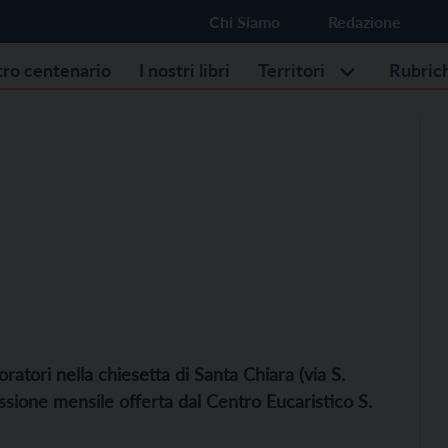
Chi Siamo
Redazione
stro centenario
I nostri libri
Territori
Rubric
atori nella chiesetta di Santa Chiara (via S.
essione mensile offerta dal Centro Eucaristico S.