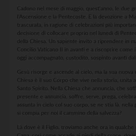
Cadono nel mese di maggio, quest’anno, le due gr
l’Ascensione e la Pentecoste. E la devozione a 
trascurata, in ragione di celebrazioni più importa
decisione di collocare proprio nel lunedì di Pent
della Chiesa. Un sapiente invito a riprendere in 
Concilio Vaticano II in avanti e a riscoprire come
oggi accompagnato, custodito, sospinto avanti dal
Gesù risorge e ascende al cielo, ma la sua nuova c
Chiesa è il suo Corpo che vive nella storia, unita 
Santo Spirito. Nella Chiesa che annuncia, che sof
presente e annuncia, soffre, serve, prega, celebr
assunta in cielo col suo corpo, se ne stia là, nell
si compia per noi il cammino della salvezza?
Là dove è il Figlio, troviamo anche ora in qualch
Cana, così come accade ai piedi della croce, dove 