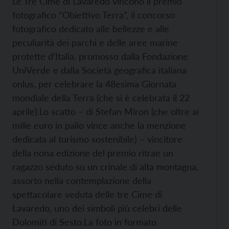
Le Tre Cime di Lavaredo vincono il premio
fotografico “Obiettivo Terra”, il concorso
fotografico dedicato alle bellezze e alle
peculiarità dei parchi e delle aree marine
protette d’Italia, promosso dalla Fondazione
UniVerde e dalla Società geografica italiana
onlus, per celebrare la 48esima Giornata
mondiale della Terra (che si è celebrata il 22
aprile).
Lo scatto – di Stefan Miron (che oltre ai
mille euro in palio vince anche la menzione
dedicata al turismo sostenibile) – vincitore
della nona edizione del premio ritrae un
ragazzo seduto su un crinale di alta montagna,
assorto nella contemplazione della
spettacolare veduta delle tre Cime di
Lavaredo, uno dei simboli più celebri delle
Dolomiti di Sesto.
La foto in formato