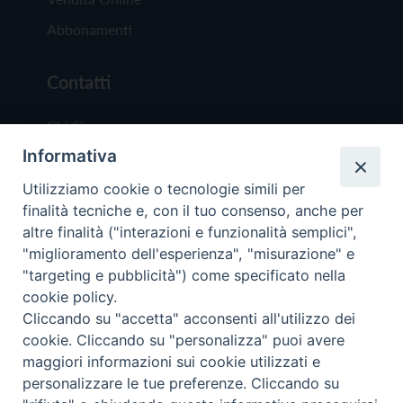
Abbonamenti
Contatti
Chi Siamo
Informativa
Redazione
Scrivici
Utilizziamo cookie o tecnologie simili per
finalità tecniche e, con il tuo consenso, anche per
altre finalità ("interazioni e funzionalità semplici",
"miglioramento dell'esperienza", "misurazione" e
"targeting e pubblicità") come specificato nella
cookie policy.
Copyright © 2019 - Tutti i diritti riservati - Vit
Cliccando su "accetta" acconsenti all'utilizzo dei
Trentina Editrice
cookie. Cliccando su "personalizza" puoi avere
maggiori informazioni sui cookie utilizzati e
Privacy Policy
personalizzare le tue preferenze. Cliccando su
Torna all'inizi