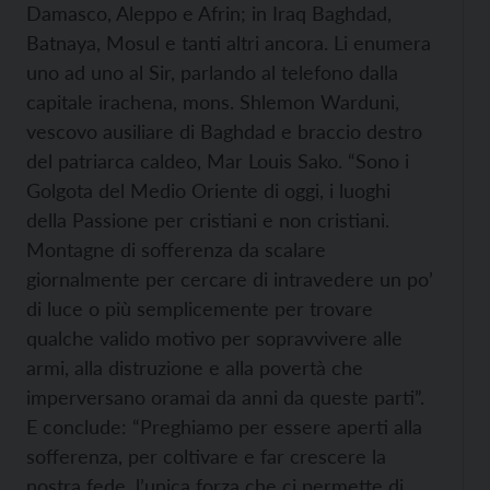
Damasco, Aleppo e Afrin; in Iraq Baghdad,
Batnaya, Mosul e tanti altri ancora. Li enumera
uno ad uno al Sir, parlando al telefono dalla
capitale irachena, mons. Shlemon Warduni,
vescovo ausiliare di Baghdad e braccio destro
del patriarca caldeo, Mar Louis Sako. “Sono i
Golgota del Medio Oriente di oggi, i luoghi
della Passione per cristiani e non cristiani.
Montagne di sofferenza da scalare
giornalmente per cercare di intravedere un po’
di luce o più semplicemente per trovare
qualche valido motivo per sopravvivere alle
armi, alla distruzione e alla povertà che
imperversano oramai da anni da queste parti”.
E conclude: “Preghiamo per essere aperti alla
sofferenza, per coltivare e far crescere la
nostra fede, l’unica forza che ci permette di