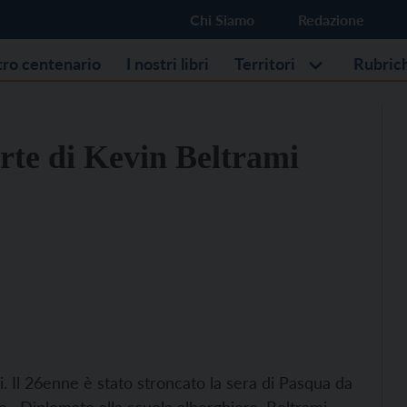
Chi Siamo
Redazione
stro centenario
I nostri libri
Territori
Rubric
rte di Kevin Beltrami
. Il 26enne è stato stroncato la sera di Pasqua da