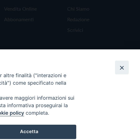
Vendita Online
Chi Siamo
Abbonamenti
Redazione
Scrivici
altre finalità ("interazioni e
cità") come specificato nella
 avere maggiori informazioni sui
sta informativa proseguirai la
kie policy
completa.
Torna all'inizio
Accetta