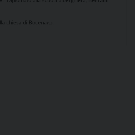
ale. Diplomato alla scuola alberghiera, Beltrami
lla chiesa di Bocenago.