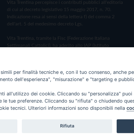
Vita Trentina percepisce i contributi pubblici all'editoria
di cui al decreto legislativo 15 maggio 2017, n. 70.
Indicazione resa ai sensi della lettera f) del comma 2
dell'art. 5 del medesimo decreto Lgs.
Vita Trentina, tramite la Fisc (Federazione Italiana
Settimanali Cattolici), ha aderito allo IAP (Istituto
dell'Autodisciplina Pubblicitaria) accettando il Codice di
Autodisciplina della Comunicazione Commerciale
imili per finalità tecniche e, con il tuo consenso, anche per 
Privacy Policy
Cookie Policy
amento dell'esperienza", "misurazione" e "targeting e pubbli
i all'utilizzo dei cookie. Cliccando su "personalizza" puoi
 Trentina Editrice
re le tue preferenze. Cliccando su "rifiuta" o chiudendo que
okie tecnici. Ulteriori informazioni sono disponibili nella
coo
Rifiuta