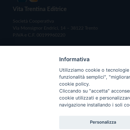
Vita Trentina Editrice
Società Cooperativa
Via Monsignor Endrici, 14 – 38122 Trento
P.IVA e C.F. 00199960220
Informativa
Utilizziamo cookie o tecnologie s
funzionalità semplici", "miglior
cookie policy.
Cliccando su "accetta" acconsent
Copyright © 2019 - Tutti i diritti riservati - Vita
cookie utilizzati e personalizza
navigazione installando i soli co
Privacy Policy
Personalizza