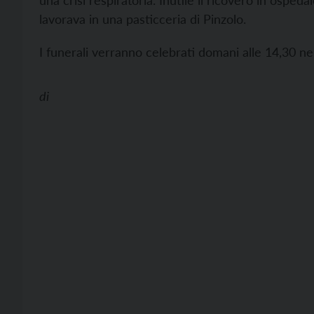
una crisi respiratoria. Inutile il ricovero in osped
lavorava in una pasticceria di Pinzolo.
I funerali verranno celebrati domani alle 14,30 ne
di