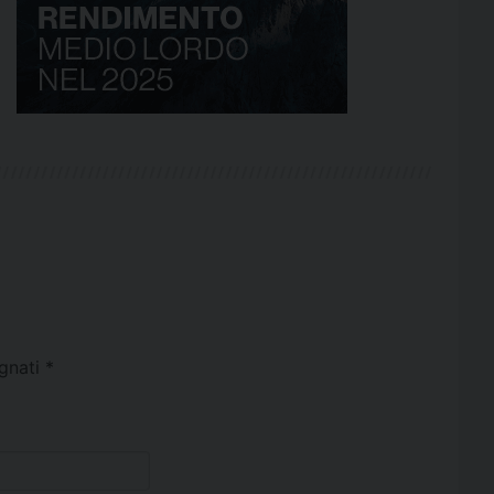
egnati
*