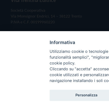
Società Cooperativa
Via Monsignor Endrici, 14 – 38122 Trento
P.IVA e C.F. 00199960220
Informativa
Utilizziamo cookie o tecnologie s
funzionalità semplici", "miglior
cookie policy.
Cliccando su "accetta" acconsent
Copyright © 2019 - Tutti i diritti riservati - Vita
cookie utilizzati e personalizza
navigazione installando i soli co
Privacy Policy
Personalizza