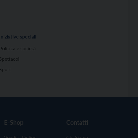
Iniziative speciali
Politica e società
Spettacoli
Sport
E-Shop
Contatti
Vendita Online
Chi Siamo