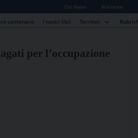
Chi Siamo
Redazione
stro centenario
I nostri libri
Territori
Rubric
agati per l’occupazione