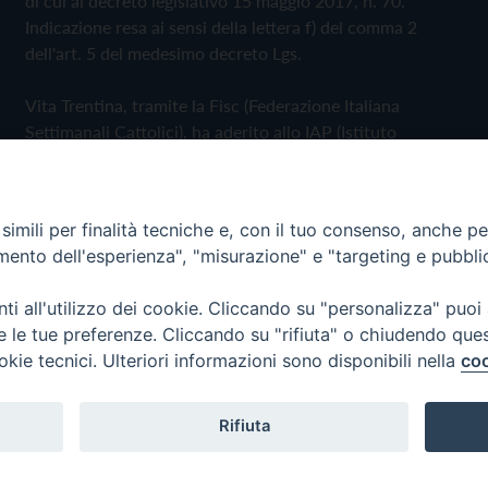
di cui al decreto legislativo 15 maggio 2017, n. 70.
Indicazione resa ai sensi della lettera f) del comma 2
dell'art. 5 del medesimo decreto Lgs.
Vita Trentina, tramite la Fisc (Federazione Italiana
Settimanali Cattolici), ha aderito allo IAP (Istituto
dell'Autodisciplina Pubblicitaria) accettando il Codice di
Autodisciplina della Comunicazione Commerciale
imili per finalità tecniche e, con il tuo consenso, anche per 
Privacy Policy
Cookie Policy
amento dell'esperienza", "misurazione" e "targeting e pubbli
i all'utilizzo dei cookie. Cliccando su "personalizza" puoi
 Trentina Editrice
re le tue preferenze. Cliccando su "rifiuta" o chiudendo que
okie tecnici. Ulteriori informazioni sono disponibili nella
coo
Rifiuta