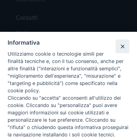
Contatti
Chi Siamo
Informativa
Redazione
Scrivici
Utilizziamo cookie o tecnologie simili per
finalità tecniche e, con il tuo consenso, anche per
altre finalità ("interazioni e funzionalità semplici",
"miglioramento dell'esperienza", "misurazione" e
"targeting e pubblicità") come specificato nella
cookie policy.
Copyright © 2019 - Tutti i diritti riservati - Vit
Cliccando su "accetta" acconsenti all'utilizzo dei
Trentina Editrice
cookie. Cliccando su "personalizza" puoi avere
maggiori informazioni sui cookie utilizzati e
Privacy Policy
personalizzare le tue preferenze. Cliccando su
Torna all'inizi
"rifiuta" o chiudendo questa informativa proseguirai
la navigazione installando i soli cookie tecnici.