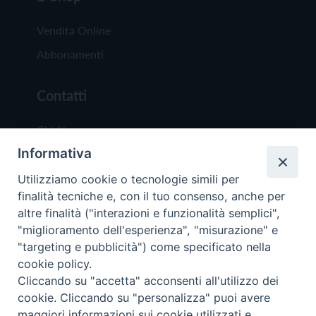
Vendita Online
Abbonamenti
Contatti
Chi Siamo
Informativa
Redazione
Scrivici
Utilizziamo cookie o tecnologie simili per
finalità tecniche e, con il tuo consenso, anche per
altre finalità ("interazioni e funzionalità semplici",
"miglioramento dell'esperienza", "misurazione" e
"targeting e pubblicità") come specificato nella
cookie policy.
Copyright © 2019 - Tutti i diritti riservati - Vit
Cliccando su "accetta" acconsenti all'utilizzo dei
Trentina Editrice
cookie. Cliccando su "personalizza" puoi avere
maggiori informazioni sui cookie utilizzati e