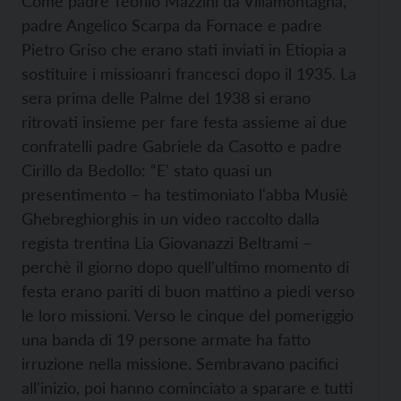
Come padre Teofilo Mazzini da Villamontagna,
padre Angelico Scarpa da Fornace e padre
Pietro Griso che erano stati inviati in Etiopia a
sostituire i missioanri francesci dopo il 1935. La
sera prima delle Palme del 1938 si erano
ritrovati insieme per fare festa assieme ai due
confratelli padre Gabriele da Casotto e padre
Cirillo da Bedollo: “E' stato quasi un
presentimento – ha testimoniato l'abba Musiè
Ghebreghiorghis in un video raccolto dalla
regista trentina Lia Giovanazzi Beltrami –
perchè il giorno dopo quell'ultimo momento di
festa erano pariti di buon mattino a piedi verso
le loro missioni. Verso le cinque del pomeriggio
una banda di 19 persone armate ha fatto
irruzione nella missione. Sembravano pacifici
all'inizio, poi hanno cominciato a sparare e tutti