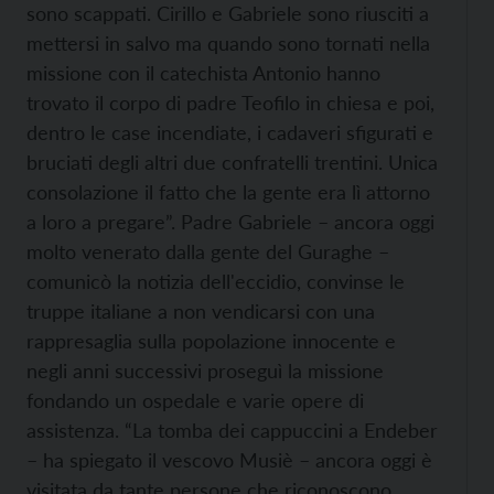
sono scappati. Cirillo e Gabriele sono riusciti a
mettersi in salvo ma quando sono tornati nella
missione con il catechista Antonio hanno
trovato il corpo di padre Teofilo in chiesa e poi,
dentro le case incendiate, i cadaveri sfigurati e
bruciati degli altri due confratelli trentini. Unica
consolazione il fatto che la gente era lì attorno
a loro a pregare”. Padre Gabriele – ancora oggi
molto venerato dalla gente del Guraghe –
comunicò la notizia dell'eccidio, convinse le
truppe italiane a non vendicarsi con una
rappresaglia sulla popolazione innocente e
negli anni successivi proseguì la missione
fondando un ospedale e varie opere di
assistenza. “La tomba dei cappuccini a Endeber
– ha spiegato il vescovo Musiè – ancora oggi è
visitata da tante persone che riconoscono