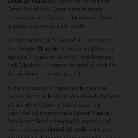
lunedì 19 marzo
nel teatro parrocchiale di
Centa San Nicolò. Come tutte le serate
organizzate da L’Ortazzo, l’incontro è libero e
gratuito, e comincerà alle 20.30.
Un’altra novità de “I LunAdì” è il laboratorio
che,
sabato 21 aprile
, si svolgerà all’Azienda
agricola “Il Leprotto Bisestile” dell’Altopiano
della Vigolana, una proposta pratica dedicata
all’apicoltura ed ai suoi prodotti.
Si parlerà anche di impastare in casa con
cereali antichi e lievito madre (lunedì 26 marzo
a Casa della Cultura a Caldonazzo), olii
essenziali ed aromaterapia (
lunedì 9 aprile
in
Sala Arturo Rossi a Pergine Valsugana), api,
miele e cosmesi (
lunedì 16 aprile
nel teatro
parrocchiale di Tenna), nutrire e salvaguardare