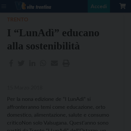
Accedi
TRENTO
I “LunAdì” educano
alla sostenibilità
15 Marzo 2018
Per la nona edizione de “I LunAdì” si
affronteranno temi come educazione, orto
domestico, alimentazione, salute e consumo
criticoNon solo Valsugana. Quest’anno sono
partiti da Trento “I LunAdì” dell’Ortazzo, un