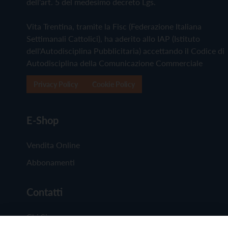
dell'art. 5 del medesimo decreto Lgs.
Vita Trentina, tramite la Fisc (Federazione Italiana
Settimanali Cattolici), ha aderito allo IAP (Istituto
dell'Autodisciplina Pubblicitaria) accettando il Codice di
Autodisciplina della Comunicazione Commerciale
Privacy Policy
Cookie Policy
E-Shop
Vendita Online
Abbonamenti
Contatti
Chi Siamo