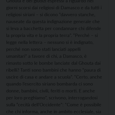
Ghouta e dei giudizi espressi a riguardo nei
giorni scorsi dai religiosi di Damasco e da tutti i
religiosi siriani – si dicono “davvero stanche,
nauseate da questa indignazione generale che
si leva a bacchetta per condannare chi difende
la propria vita e la propria terra”. “Perché – si
legge nella lettera – nessuno si è indignato,
perché non sono stati lanciati appelli
umanitari” a favore di chi, a Damasco, è
rimasto sotto le bombe lanciate dal Ghouta dai
ribelli? Tanti sono bambini che hanno “paura di
uscire di casa e andare a scuola”. “Certo, anche
quando l’esercito siriano bombarda ci sono
donne, bambini, civili, feriti o morti. E anche
per loro preghiamo”, scrivono, interrogandosi
sulla “cecità dell’Occidente”: “Come è possibile
che chi informa, anche in ambito ecclesiale, sia