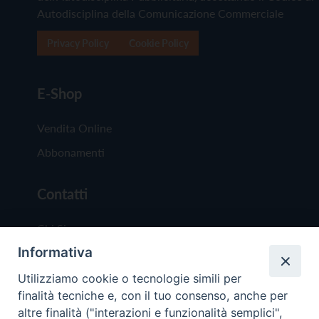
Autodisciplina della Comunicazione Commerciale
Privacy Policy
Cookie Policy
E-Shop
Vendita Online
Abbonamenti
Contatti
Chi Siamo
Informativa
Redazione
Scrivici
Utilizziamo cookie o tecnologie simili per
finalità tecniche e, con il tuo consenso, anche per
altre finalità ("interazioni e funzionalità semplici",