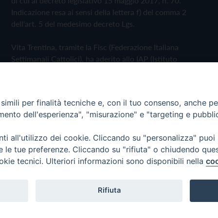
di cui al decreto legislativo 15 maggio 2017, n. 70.
Indicazione resa ai sensi della lettera f) del comma 2
dell'art. 5 del medesimo decreto Lgs.
Vita Trentina, tramite la Fisc (Federazione Italiana
Settimanali Cattolici), ha aderito allo IAP (Istituto
dell'Autodisciplina Pubblicitaria) accettando il Codice di
Autodisciplina della Comunicazione Commerciale
imili per finalità tecniche e, con il tuo consenso, anche per 
Privacy Policy
Cookie Policy
amento dell'esperienza", "misurazione" e "targeting e pubbli
i all'utilizzo dei cookie. Cliccando su "personalizza" puoi
 Trentina Editrice
re le tue preferenze. Cliccando su "rifiuta" o chiudendo que
okie tecnici. Ulteriori informazioni sono disponibili nella
coo
Rifiuta