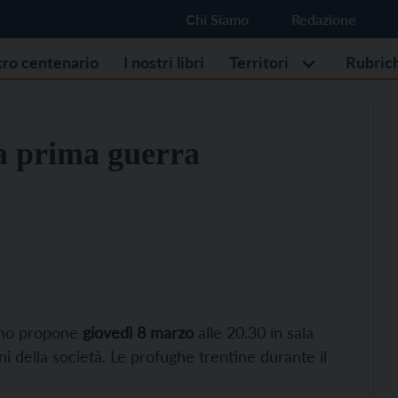
Chi Siamo
Redazione
stro centenario
I nostri libri
Territori
Rubric
la prima guerra
tino propone
giovedì 8 marzo
alle 20.30 in sala
i della società. Le profughe trentine durante il