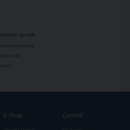
Iniziative speciali
Politica e società
Spettacoli
Sport
E-Shop
Contatti
Vendita Online
Chi Siamo