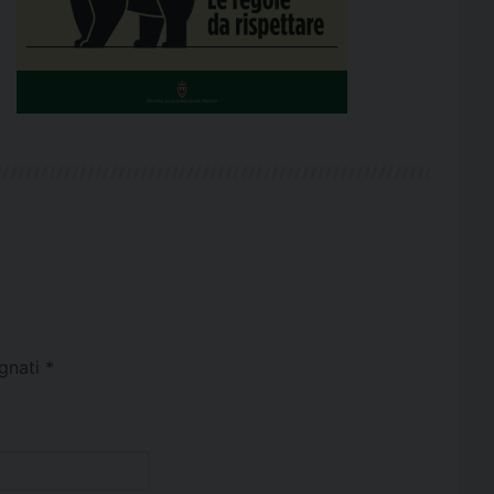
egnati
*