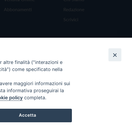
Abbonamenti
Redazione
Scrivici
altre finalità ("interazioni e
cità") come specificato nella
 avere maggiori informazioni sui
sta informativa proseguirai la
kie policy
completa.
Torna all'inizio
Accetta
Preferenze Cookie