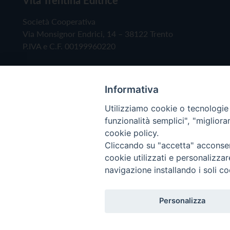
Società Cooperativa
Via Monsignor Endrici, 14 – 38122 Trento
P.IVA e C.F. 00199960220
Informativa
Utilizziamo cookie o tecnologie s
funzionalità semplici", "miglior
cookie policy.
Cliccando su "accetta" acconsent
Copyright © 2019 - Tutti i diritti riservati - Vita
cookie utilizzati e personalizza
navigazione installando i soli co
Privacy Policy
Personalizza