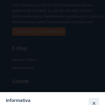
Vita Trentina, tramite la Fisc (Federazione Italiana
Settimanali Cattolici), ha aderito allo IAP (Istituto
dell'Autodisciplina Pubblicitaria) accettando il Codice di
Autodisciplina della Comunicazione Commerciale
Privacy Policy
Cookie Policy
E-Shop
Vendita Online
Abbonamenti
Contatti
Chi Siamo
Informativa
Redazione