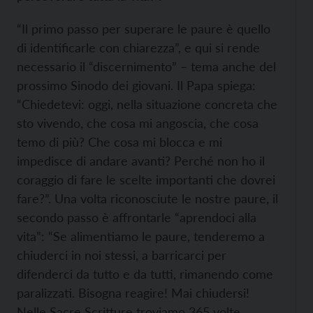
“Il primo passo per superare le paure è quello
di identificarle con chiarezza”, e qui si rende
necessario il “discernimento” – tema anche del
prossimo Sinodo dei giovani. Il Papa spiega:
“Chiedetevi: oggi, nella situazione concreta che
sto vivendo, che cosa mi angoscia, che cosa
temo di più? Che cosa mi blocca e mi
impedisce di andare avanti? Perché non ho il
coraggio di fare le scelte importanti che dovrei
fare?”. Una volta riconosciute le nostre paure, il
secondo passo è affrontarle “aprendoci alla
vita”: “Se alimentiamo le paure, tenderemo a
chiuderci in noi stessi, a barricarci per
difenderci da tutto e da tutti, rimanendo come
paralizzati. Bisogna reagire! Mai chiudersi!
Nelle Sacre Scritture troviamo 365 volte