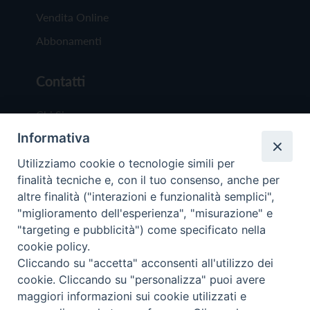
Vendita Online
Abbonamenti
Contatti
Chi Siamo
Informativa
Redazione
Scrivici
Utilizziamo cookie o tecnologie simili per
finalità tecniche e, con il tuo consenso, anche per
altre finalità ("interazioni e funzionalità semplici",
"miglioramento dell'esperienza", "misurazione" e
"targeting e pubblicità") come specificato nella
cookie policy.
Copyright © 2019 - Tutti i diritti riservati - Vit
Cliccando su "accetta" acconsenti all'utilizzo dei
Trentina Editrice
cookie. Cliccando su "personalizza" puoi avere
maggiori informazioni sui cookie utilizzati e
Privacy Policy