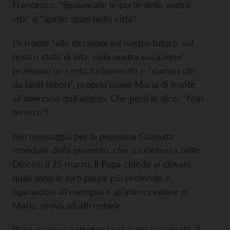
Francesco: “Spalancate le porte della vostra
vita” e “aprite spazi nelle città”
Di fronte “alle decisioni sul nostro futuro, sul
nostro stato di vita, sulla nostra vocazione”
proviamo un certo turbamento e “siamo colti
da tanti timori”, proprio come Maria di fronte
all’annuncio dell’angelo. Che però le dice: “Non
temere”!
Nel messaggio per la prossima Giornata
mondiale della gioventù, che si celebrerà nelle
Diocesi il 25 marzo, il Papa chiede ai giovani
quali sono le loro paure più profonde e,
ispirandosi all'esempio e all'intercessione di
Maria, prova ad affrontarle.
“Una paura di sottofondo che esiste in molti di