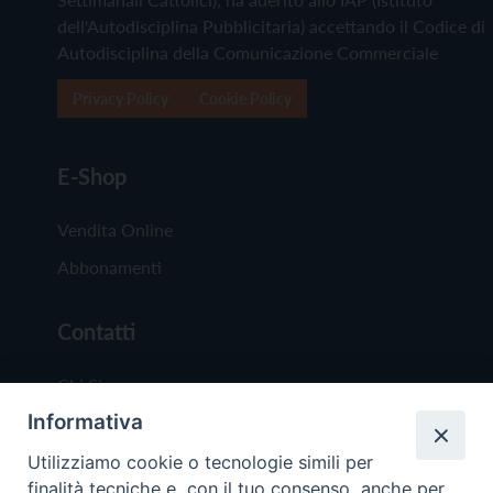
dell'Autodisciplina Pubblicitaria) accettando il Codice di
Autodisciplina della Comunicazione Commerciale
Privacy Policy
Cookie Policy
E-Shop
Vendita Online
Abbonamenti
Contatti
Chi Siamo
Informativa
Redazione
Scrivici
Utilizziamo cookie o tecnologie simili per
finalità tecniche e, con il tuo consenso, anche per