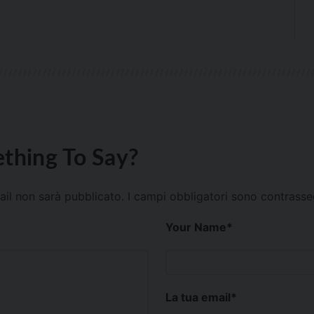
thing To Say?
mail non sarà pubblicato.
I campi obbligatori sono contrass
Your Name
*
La tua email
*