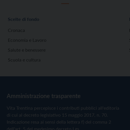
Scelte di fondo
Cronaca
Economia e Lavoro
Salute e benessere
Scuola e cultura
Amministrazione trasparente
Vita Trentina percepisce i contributi pubblici all'editoria
di cui al decreto legislativo 15 maggio 2017, n. 70.
Indicazione resa ai sensi della lettera f) del comma 2
dell'art. 5 del medesimo decreto Lgs.