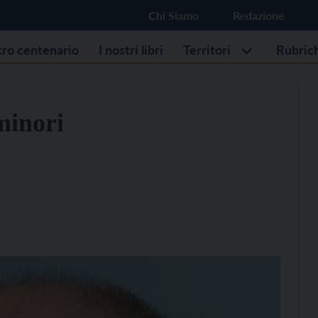
Chi Siamo
Redazione
stro centenario
I nostri libri
Territori
Rubric
minori