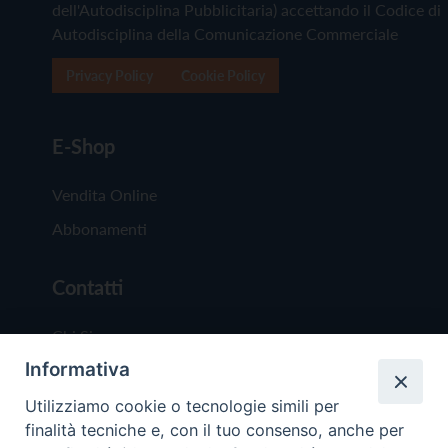
dell'Autodisciplina Pubblicitaria) accettando il Codice di
Autodisciplina della Comunicazione Commerciale
Privacy Policy
Cookie Policy
E-Shop
Vendita Online
Abbonamenti
Contatti
Chi Siamo
Informativa
Redazione
Scrivici
Utilizziamo cookie o tecnologie simili per
finalità tecniche e, con il tuo consenso, anche per