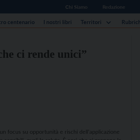
Chi Siamo
Redazione
stro centenario
I nostri libri
Territori
Rubric
he ci rende unici”
un focus su opportunità e rischi dell’applicazione