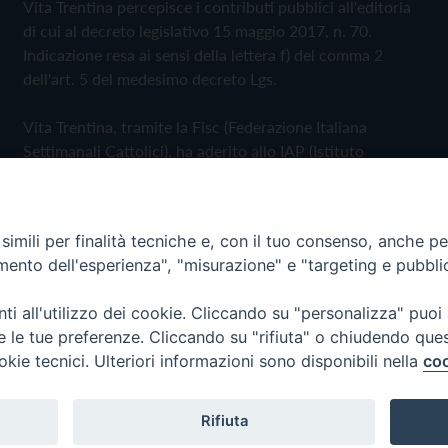
Vita Trentina percepisce i contributi pubblici all'editoria
di cui al decreto legislativo 15 maggio 2017, n. 70.
Indicazione resa ai sensi della lettera f) del comma 2
dell'art. 5 del medesimo decreto Lgs.
Vita Trentina, tramite la Fisc (Federazione Italiana
Settimanali Cattolici), ha aderito allo IAP (Istituto
dell'Autodisciplina Pubblicitaria) accettando il Codice di
Autodisciplina della Comunicazione Commerciale
imili per finalità tecniche e, con il tuo consenso, anche per 
Privacy Policy
Cookie Policy
amento dell'esperienza", "misurazione" e "targeting e pubbli
i all'utilizzo dei cookie. Cliccando su "personalizza" puoi
 Trentina Editrice
re le tue preferenze. Cliccando su "rifiuta" o chiudendo que
okie tecnici. Ulteriori informazioni sono disponibili nella
coo
Rifiuta