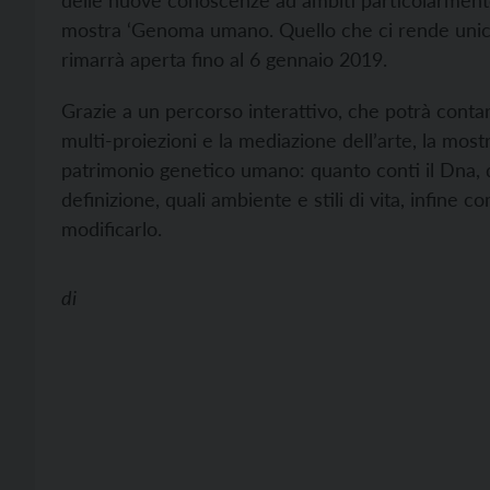
delle nuove conoscenze ad ambiti particolarmente s
mostra ‘Genoma umano. Quello che ci rende unici’
rimarrà aperta fino al 6 gennaio 2019.
Grazie a un percorso interattivo, che potrà conta
multi-proiezioni e la mediazione dell’arte, la most
patrimonio genetico umano: quanto conti il Dna, qu
definizione, quali ambiente e stili di vita, infine 
modificarlo.
di