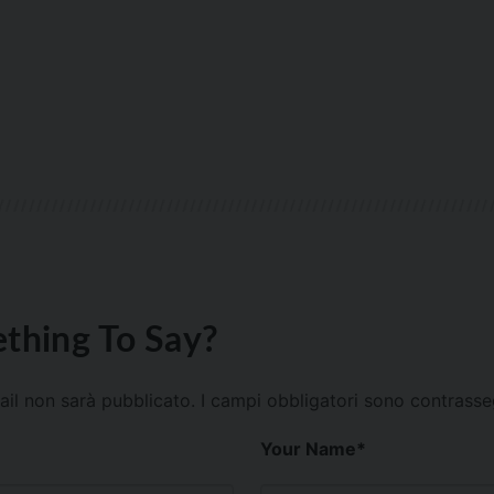
thing To Say?
mail non sarà pubblicato.
I campi obbligatori sono contrass
Your Name
*