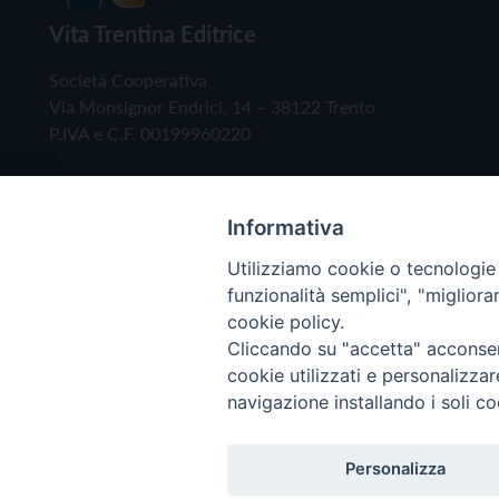
Vita Trentina Editrice
Società Cooperativa
Via Monsignor Endrici, 14 – 38122 Trento
P.IVA e C.F. 00199960220
Informativa
Utilizziamo cookie o tecnologie s
funzionalità semplici", "miglior
cookie policy.
Cliccando su "accetta" acconsent
Copyright © 2019 - Tutti i diritti riservati - Vita
cookie utilizzati e personalizza
navigazione installando i soli co
Privacy Policy
Personalizza