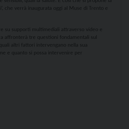
ensibili, quali la salute. È così che si propone la
, che verrà inaugurata oggi al Muse di Trento e
re su supporti multimediali attraverso video e
ra affronterà tre questioni fondamentali sul
ali altri fattori intervengano nella sua
come e quanto si possa intervenire per