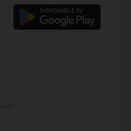
egnati
*