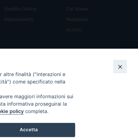
Vendita Online
Chi Siamo
Abbonamenti
Redazione
Scrivici
altre finalità ("interazioni e
cità") come specificato nella
 avere maggiori informazioni sui
sta informativa proseguirai la
kie policy
completa.
Torna all'inizio
Accetta