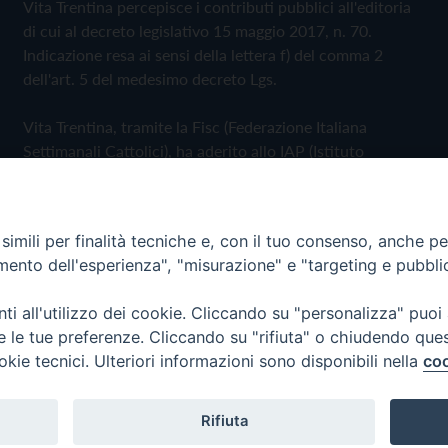
Vita Trentina percepisce i contributi pubblici all'editoria
di cui al decreto legislativo 15 maggio 2017, n. 70.
Indicazione resa ai sensi della lettera f) del comma 2
dell'art. 5 del medesimo decreto Lgs.
Vita Trentina, tramite la Fisc (Federazione Italiana
Settimanali Cattolici), ha aderito allo IAP (Istituto
dell'Autodisciplina Pubblicitaria) accettando il Codice di
Autodisciplina della Comunicazione Commerciale
imili per finalità tecniche e, con il tuo consenso, anche per 
Privacy Policy
Cookie Policy
amento dell'esperienza", "misurazione" e "targeting e pubbli
i all'utilizzo dei cookie. Cliccando su "personalizza" puoi
 Trentina Editrice
re le tue preferenze. Cliccando su "rifiuta" o chiudendo que
okie tecnici. Ulteriori informazioni sono disponibili nella
coo
Rifiuta