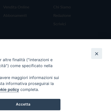
Vendita Online
Chi Siamo
Abbonamenti
Redazione
Scrivici
altre finalità ("interazioni e
cità") come specificato nella
 avere maggiori informazioni sui
sta informativa proseguirai la
kie policy
completa.
Torna all'inizio
Accetta