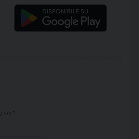
egnati
*