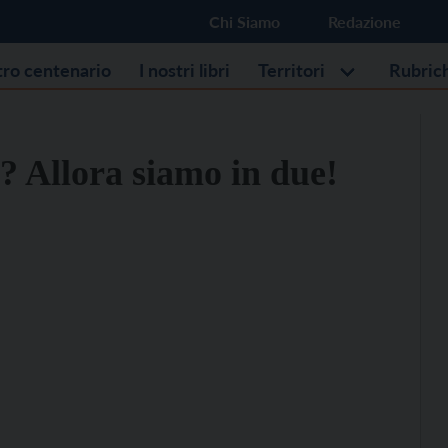
Chi Siamo
Redazione
stro centenario
I nostri libri
Territori
Rubric
? Allora siamo in due!