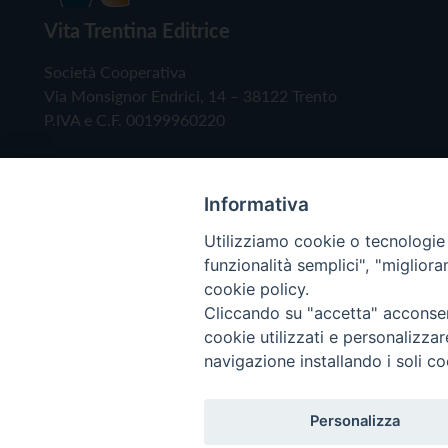
Vita Trentina Editrice
Società Cooperativa
Via Monsignor Endrici, 14 – 38122 Trento
P.IVA e C.F. 00199960220
Informativa
Utilizziamo cookie o tecnologie s
funzionalità semplici", "miglior
cookie policy.
Cliccando su "accetta" acconsent
Copyright © 2019 - Tutti i diritti riservati - Vita
cookie utilizzati e personalizza
navigazione installando i soli co
Privacy Policy
Personalizza