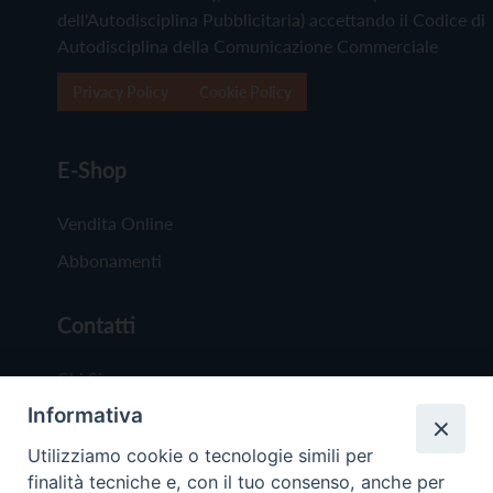
dell'Autodisciplina Pubblicitaria) accettando il Codice di
Autodisciplina della Comunicazione Commerciale
Privacy Policy
Cookie Policy
E-Shop
Vendita Online
Abbonamenti
Contatti
Chi Siamo
Informativa
Redazione
Scrivici
Utilizziamo cookie o tecnologie simili per
finalità tecniche e, con il tuo consenso, anche per