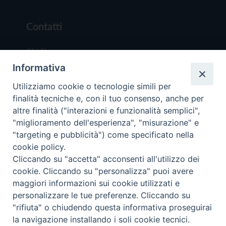
Contatti
Chi Siamo
Informativa
Redazione
Scrivici
Utilizziamo cookie o tecnologie simili per
finalità tecniche e, con il tuo consenso, anche per
altre finalità ("interazioni e funzionalità semplici",
"miglioramento dell'esperienza", "misurazione" e
"targeting e pubblicità") come specificato nella
cookie policy.
Copyright © 2019 - Tutti i diritti riservati - Vit
Cliccando su "accetta" acconsenti all'utilizzo dei
Trentina Editrice
cookie. Cliccando su "personalizza" puoi avere
maggiori informazioni sui cookie utilizzati e
Privacy Policy
personalizzare le tue preferenze. Cliccando su
Torna all'inizi
"rifiuta" o chiudendo questa informativa proseguirai
la navigazione installando i soli cookie tecnici.