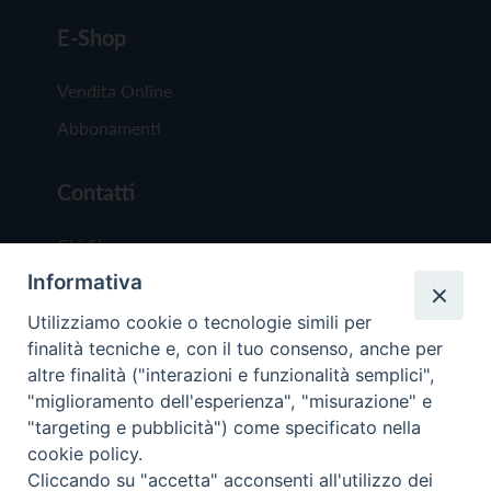
E-Shop
Vendita Online
Abbonamenti
Contatti
Chi Siamo
Informativa
Redazione
Scrivici
Utilizziamo cookie o tecnologie simili per
finalità tecniche e, con il tuo consenso, anche per
altre finalità ("interazioni e funzionalità semplici",
"miglioramento dell'esperienza", "misurazione" e
"targeting e pubblicità") come specificato nella
cookie policy.
Copyright © 2019 - Tutti i diritti riservati - Vit
Cliccando su "accetta" acconsenti all'utilizzo dei