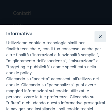
Contatti
Chi Siamo
Informativa
Redazione
Scrivici
Utilizziamo cookie o tecnologie simili per
finalità tecniche e, con il tuo consenso, anche per
altre finalità ("interazioni e funzionalità semplici",
"miglioramento dell'esperienza", "misurazione" e
"targeting e pubblicità") come specificato nella
cookie policy.
Copyright © 2019 - Tutti i diritti riservati - Vit
Cliccando su "accetta" acconsenti all'utilizzo dei
Trentina Editrice
cookie. Cliccando su "personalizza" puoi avere
maggiori informazioni sui cookie utilizzati e
Privacy Policy
personalizzare le tue preferenze. Cliccando su
Torna all'inizi
"rifiuta" o chiudendo questa informativa proseguirai
la navigazione installando i soli cookie tecnici.