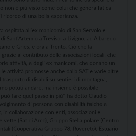
ato non è più visto come colui che genera fatica
l ricordo di una bella esperienza.
ta ospitata all'ex manicomio di San Servolo e
 di Sant'Artemio a Treviso, a Livigno, ad Albaredo
lzano e Gries, e ora a Trento. Ciò che la
 grazie al contributo delle associazioni locali, che
rie attività, e degli ex manicomi, che donano un
n le attività promosse anche dalla SAT e varie altre
l trasporto di disabili su sentieri di montagna,
mo potuti andare, ma insieme è possibile
i può fare quel passo in più", ha detto Claudio
lgimento di persone con disabilità fisiche e
, in collaborazione con enti, associazioni e
e vette (Sat di Arco), Gruppo Stella polare (Centro
ntali (Cooperativa Gruppo 78, Rovereto), Estuario