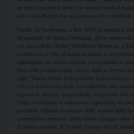
se stessi, parenti e amici". In questo modo il mal
con il suo disagio, ma una persona che condivide i
Partita da Pordenone a fine 2017, la mostra è sta
all'ospedale di Mirano (Venezia), all'ex manicomio
nel parco delle Orobie Valtellinesi (Sondrio), a Bo
caratterizza è che, di tappa in tappa, si arricchisce
aggiungono un nuovo tassello raccontando le prop
libro sulla propria storia. Così è stato a Trento co
sigle: "Siamo dotati di 12 joelette (carrozzina per i
n.d.r.) e siamo stati dove normalmente non sarem
superarsi, vincere i propri limiti, scoprendo che s
Colpo ricordando le numerose esperienze di coinvo
psichiche attivate da alcune delle sezioni della Sat
cooperative operanti sul territorio. Gruppo oltre l
di Salute mentale di Trento), Gruppo Uscite ambie