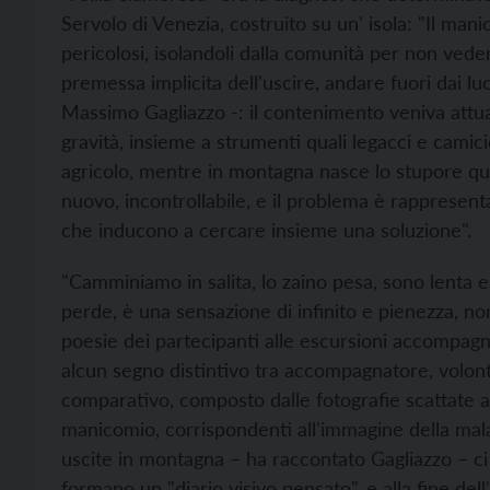
Servolo di Venezia, costruito su un' isola: "Il man
pericolosi, isolandoli dalla comunità per non veder
premessa implicita dell'uscire, andare fuori dai luo
Massimo Gagliazzo -: il contenimento veniva attuato
gravità, insieme a strumenti quali legacci e camici
agricolo, mentre in montagna nasce lo stupore qua
nuovo, incontrollabile, e il problema è rappresent
che inducono a cercare insieme una soluzione".
"Camminiamo in salita, lo zaino pesa, sono lenta ep
perde, è una sensazione di infinito e pienezza, non c
poesie dei partecipanti alle escursioni accompagn
alcun segno distintivo tra accompagnatore, volonta
comparativo, composto dalle fotografie scattate a
manicomio, corrispondenti all'immagine della mala
uscite in montagna – ha raccontato Gagliazzo – ci 
formano un "diario visivo pensato", e alla fine del