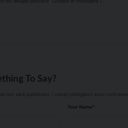
to nel disagio psichico "Gruppo di montagna")
thing To Say?
mail non sarà pubblicato.
I campi obbligatori sono contrass
Your Name
*