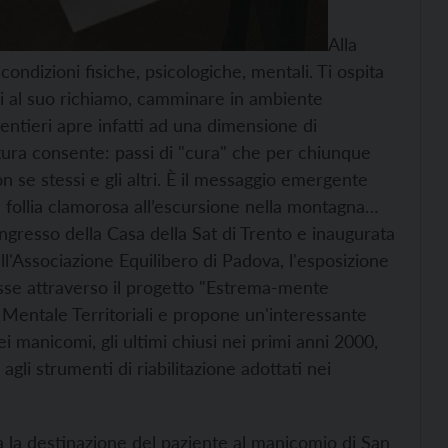
Alla
ondizioni fisiche, psicologiche, mentali. Ti ospita
di al suo richiamo, camminare in ambiente
ntieri apre infatti ad una dimensione di
atura consente: passi di "cura" che per chiunque
se stessi e gli altri. È il messaggio emergente
la follia clamorosa all’escursione nella montagna…
'ingresso della Casa della Sat di Trento e inaugurata
ll'Associazione Equilibero di Padova, l'esposizione
sse attraverso il progetto "Estrema-mente
e Mentale Territoriali e propone un'interessante
i manicomi, gli ultimi chiusi nei primi anni 2000,
gli strumenti di riabilitazione adottati nei
a la destinazione del paziente al manicomio di San