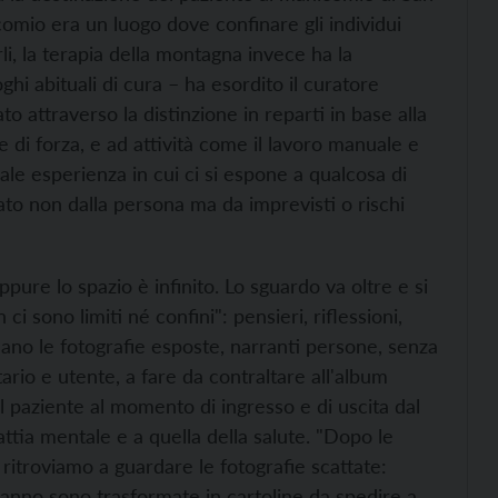
icomio era un luogo dove confinare gli individui
li, la terapia della montagna invece ha la
ghi abituali di cura – ha esordito il curatore
 attraverso la distinzione in reparti in base alla
e di forza, e ad attività come il lavoro manuale e
le esperienza in cui ci si espone a qualcosa di
ato non dalla persona ma da imprevisti o rischi
pure lo spazio è infinito. Lo sguardo va oltre e si
i sono limiti né confini": pensieri, riflessioni,
ano le fotografie esposte, narranti persone, senza
rio e utente, a fare da contraltare all'album
l paziente al momento di ingresso e di uscita dal
ttia mentale e a quella della salute. "Dopo le
ritroviamo a guardare le fotografie scattate:
l'anno sono trasformate in cartoline da spedire a