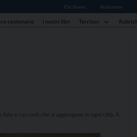
Chi Siamo
Redazione
stro centenario
I nostri libri
Territori
Rubric
 foto e racconti che si aggiungono in ogni città. A