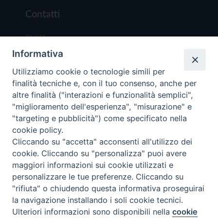
Contatti
Chi Siamo
Informativa
Redazione
Scrivici
Utilizziamo cookie o tecnologie simili per
finalità tecniche e, con il tuo consenso, anche per
altre finalità ("interazioni e funzionalità semplici",
"miglioramento dell'esperienza", "misurazione" e
"targeting e pubblicità") come specificato nella
cookie policy.
Copyright © 2019 - Tutti i diritti riservati - Vit
Cliccando su "accetta" acconsenti all'utilizzo dei
Trentina Editrice
cookie. Cliccando su "personalizza" puoi avere
maggiori informazioni sui cookie utilizzati e
Privacy Policy
personalizzare le tue preferenze. Cliccando su
Torna all'inizi
"rifiuta" o chiudendo questa informativa proseguirai
la navigazione installando i soli cookie tecnici.
Ulteriori informazioni sono disponibili nella
cookie
Preferenze Cookie