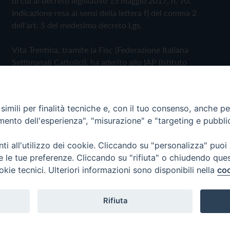
di cui al decreto legislativo 15 maggio 2017, n. 70.
Indicazione resa ai sensi della lettera f) del comma 2
dell'art. 5 del medesimo decreto Lgs.
Vita Trentina, tramite la Fisc (Federazione Italiana
Settimanali Cattolici), ha aderito allo IAP (Istituto
dell'Autodisciplina Pubblicitaria) accettando il Codice di
Autodisciplina della Comunicazione Commerciale
imili per finalità tecniche e, con il tuo consenso, anche per 
Privacy Policy
Cookie Policy
amento dell'esperienza", "misurazione" e "targeting e pubbli
i all'utilizzo dei cookie. Cliccando su "personalizza" puoi
 Trentina Editrice
re le tue preferenze. Cliccando su "rifiuta" o chiudendo que
okie tecnici. Ulteriori informazioni sono disponibili nella
coo
Rifiuta