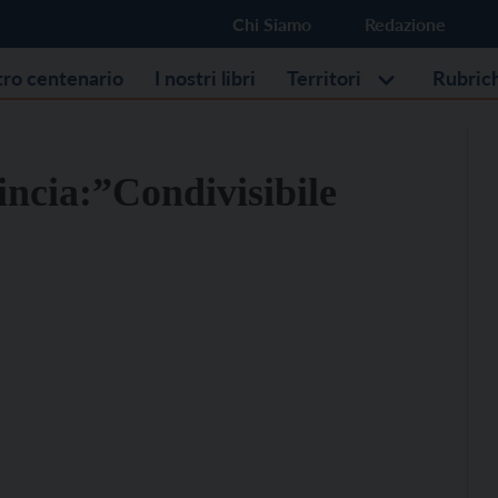
Chi Siamo
Redazione
stro centenario
I nostri libri
Territori
Rubric
ncia:”Condivisibile