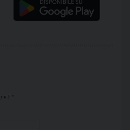
egnati
*