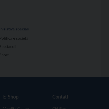
Iniziative speciali
Politica e società
Spettacoli
Sport
E-Shop
Contatti
Vendita Online
Chi Siamo