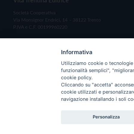
Società Cooperativa
Via Monsignor Endrici, 14 – 38122 Trento
P.IVA e C.F. 00199960220
Informativa
Utilizziamo cookie o tecnologie s
funzionalità semplici", "miglior
cookie policy.
Cliccando su "accetta" acconsent
Copyright © 2019 - Tutti i diritti riservati - Vita
cookie utilizzati e personalizza
navigazione installando i soli co
Privacy Policy
Personalizza