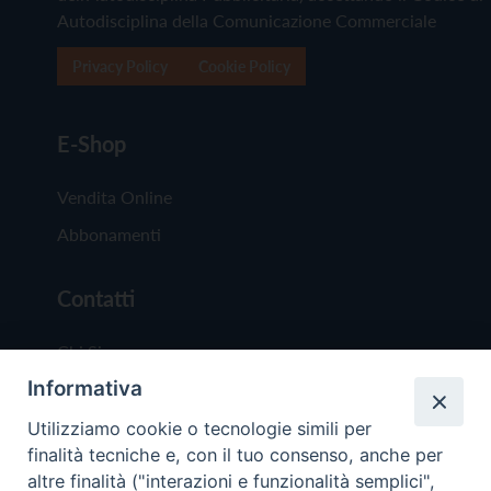
Autodisciplina della Comunicazione Commerciale
Privacy Policy
Cookie Policy
E-Shop
Vendita Online
Abbonamenti
Contatti
Chi Siamo
Informativa
Redazione
Scrivici
Utilizziamo cookie o tecnologie simili per
finalità tecniche e, con il tuo consenso, anche per
altre finalità ("interazioni e funzionalità semplici",