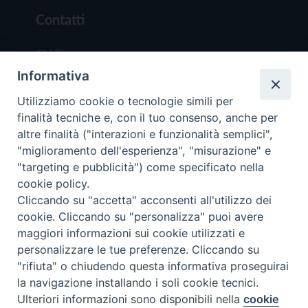
Contatti
Chi Siamo
Informativa
Redazione
Scrivici
Utilizziamo cookie o tecnologie simili per
finalità tecniche e, con il tuo consenso, anche per
altre finalità ("interazioni e funzionalità semplici",
"miglioramento dell'esperienza", "misurazione" e
"targeting e pubblicità") come specificato nella
cookie policy.
Copyright © 2019 - Tutti i diritti riservati - Vit
Cliccando su "accetta" acconsenti all'utilizzo dei
Trentina Editrice
cookie. Cliccando su "personalizza" puoi avere
maggiori informazioni sui cookie utilizzati e
Privacy Policy
personalizzare le tue preferenze. Cliccando su
Torna all'inizi
"rifiuta" o chiudendo questa informativa proseguirai
la navigazione installando i soli cookie tecnici.
Ulteriori informazioni sono disponibili nella
cookie
Preferenze Cookie