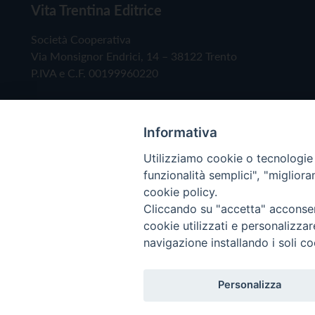
Vita Trentina Editrice
Società Cooperativa
Via Monsignor Endrici, 14 – 38122 Trento
P.IVA e C.F. 00199960220
Informativa
Utilizziamo cookie o tecnologie s
funzionalità semplici", "miglior
cookie policy.
Cliccando su "accetta" acconsent
Copyright © 2019 - Tutti i diritti riservati - Vita
cookie utilizzati e personalizza
navigazione installando i soli co
Privacy Policy
Personalizza