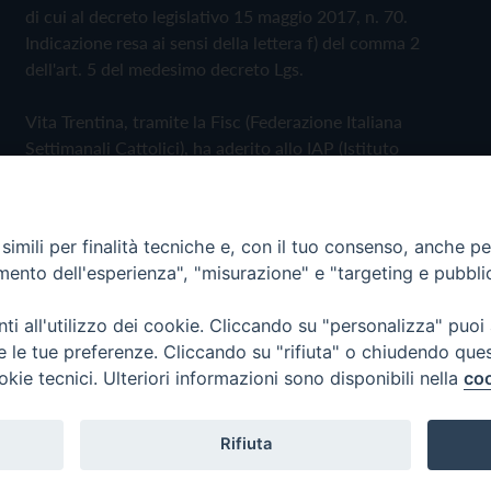
di cui al decreto legislativo 15 maggio 2017, n. 70.
Indicazione resa ai sensi della lettera f) del comma 2
dell'art. 5 del medesimo decreto Lgs.
Vita Trentina, tramite la Fisc (Federazione Italiana
Settimanali Cattolici), ha aderito allo IAP (Istituto
dell'Autodisciplina Pubblicitaria) accettando il Codice di
Autodisciplina della Comunicazione Commerciale
imili per finalità tecniche e, con il tuo consenso, anche per 
Privacy Policy
Cookie Policy
amento dell'esperienza", "misurazione" e "targeting e pubbli
i all'utilizzo dei cookie. Cliccando su "personalizza" puoi
 Trentina Editrice
re le tue preferenze. Cliccando su "rifiuta" o chiudendo que
okie tecnici. Ulteriori informazioni sono disponibili nella
coo
Rifiuta