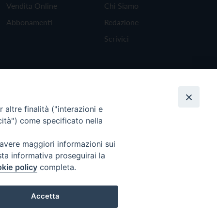
Vendita Online
Chi Siamo
Abbonamenti
Redazione
Scrivici
altre finalità ("interazioni e
cità") come specificato nella
 avere maggiori informazioni sui
sta informativa proseguirai la
kie policy
completa.
Torna all'inizio
Accetta