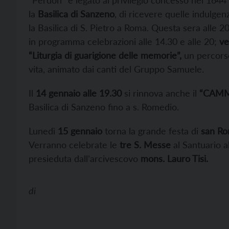
“Perdon” è legato al privilegio concesso nel 1644
la
Basilica di Sanzeno
, di ricevere quelle indulge
la Basilica di S. Pietro a Roma. Questa sera alle 2
in programma celebrazioni alle 14.30 e alle 20;
ve
“Liturgia di guarigione delle memorie”,
un percorso
vita, animato dai canti del Gruppo Samuele.
Il
14 gennaio alle 19.30
si rinnova anche il
“CAMM
Basilica di Sanzeno fino a s. Romedio.
Lunedì
15 gennaio
torna la grande festa di
san R
Verranno celebrate le
tre S. Messe
al Santuario a
presieduta dall’arcivescovo
mons. Lauro Tisi.
di