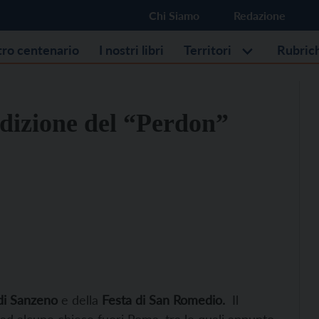
Chi Siamo
Redazione
stro centenario
I nostri libri
Territori
Rubric
adizione del “Perdon”
di Sanzeno
e della
Festa di San Romedio.
Il