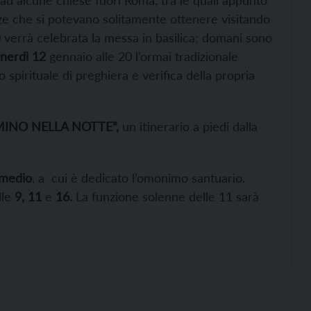
 ad alcune chiese fuori Roma, tra le quali appunto
nze che si potevano solitamente ottenere visitando
0 verrà celebrata la messa in basilica; domani sono
nerdì 12
gennaio alle 20 l’ormai tradizionale
 spirituale di preghiera e verifica della propria
INO NELLA NOTTE”,
un itinerario a piedi dalla
omedio
, a cui è dedicato l’omonimo santuario.
lle
9, 11
e
16.
La funzione solenne delle 11 sarà