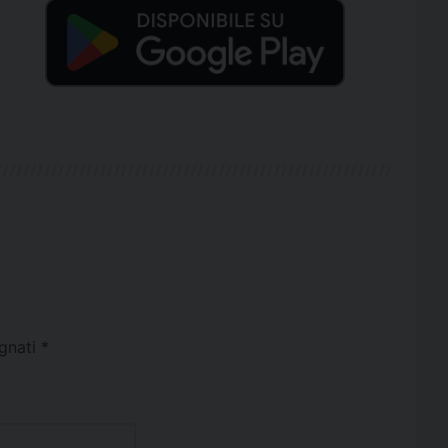
egnati
*