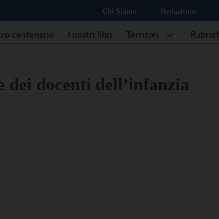
Chi Siamo
Redazione
stro centenario
I nostri libri
Territori
Rubric
 dei docenti dell’infanzia