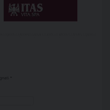
egnati
*