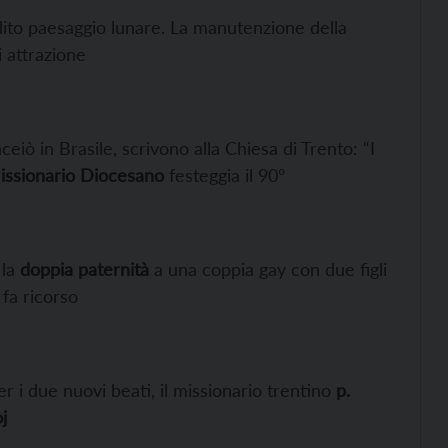
ito paesaggio lunare. La manutenzione della
 attrazione
ceiò in Brasile, scrivono alla Chiesa di Trento: “I
issionario Diocesano
festeggia il 90°
 la
doppia paternità
a una coppia gay con due figli
fa ricorso
per i due nuovi beati, il missionario trentino
p.
j