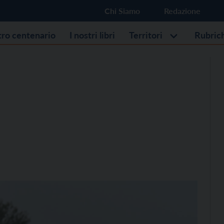
Chi Siamo
Redazione
stro centenario
I nostri libri
Territori
Rubric