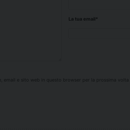
La tua email
*
e, email e sito web in questo browser per la prossima vol