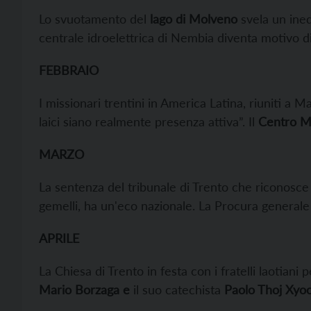
Lo svuotamento del
lago di Molveno
svela un ined
centrale idroelettrica di Nembia diventa motivo di
FEBBRAIO
I missionari trentini in America Latina, riuniti a Ma
laici siano realmente presenza attiva”. Il
Centro M
MARZO
La sentenza del tribunale di Trento che riconosce
gemelli, ha un'eco nazionale. La Procura generale 
APRILE
La Chiesa di Trento in festa con i fratelli laotiani 
Mario Borzaga e
il suo catechista
Paolo Thoj Xyoo