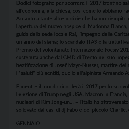
Dodici fotografie per scorrere il 2017 trentino salt
all’economia, alla chiesa, così come lo abbiamo r
Accanto a tante altre notizie che hanno riempito 
l’apertura del nuovo hospice di Madonna Bianca, 
guida della sede locale Rai, l’impegno delle Caritas
un anno dal sisma; lo scandalo ITAS e la trattativa 
Premio del volontariato Internazionale Focsiv 201
sostenuta anche dal CMD di Trento nel suo impegno p
beatificazione di Josef Mayr-Nusser, martire del na
i “saluti” più sentiti, quello all’alpinista Armando A
E mentre il mondo ricorderà il 2017 per lo scoivol
l'elezione di Trump negli USA, Macron in Francia, 
nucleari di Kim Jong-un… – l'Italia ha attraversat
sollevate dai casi di dj Fabo e del piccolo Charlie, 
GENNAIO