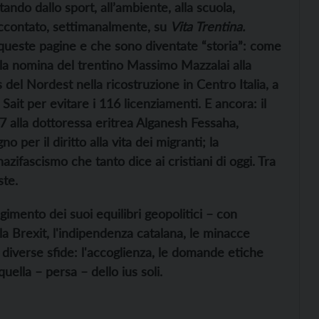
ando dallo sport, all’ambiente, alla scuola,
accontato, settimanalmente, su
Vita Trentina.
queste pagi
ne e che sono diventate “storia”: come
la nomina del trentino Massimo Mazzalai alla
 del Nordest nella ricostruzione in Centro Italia, a
Sait per evitare i 116 licenziamenti. E ancora: il
7 alla dottoressa eritrea Alganesh Fessaha,
er il diritto alla vita dei migranti; la
zifascismo che tanto dice ai cristiani di oggi. Tra
ste.
gimento dei suoi equilibri geopolitici – con
la Brexit, l'indipendenza catalana, le minacce
o diverse sfide: l'accoglienza, le domande etiche
quella – persa – dello ius soli.