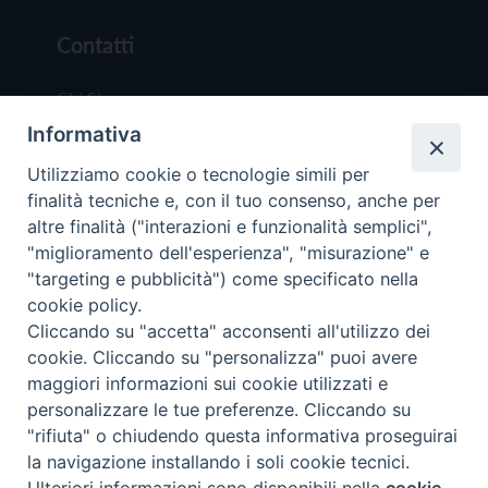
Contatti
Chi Siamo
Informativa
Redazione
Scrivici
Utilizziamo cookie o tecnologie simili per
finalità tecniche e, con il tuo consenso, anche per
altre finalità ("interazioni e funzionalità semplici",
"miglioramento dell'esperienza", "misurazione" e
"targeting e pubblicità") come specificato nella
cookie policy.
Copyright © 2019 - Tutti i diritti riservati - Vit
Cliccando su "accetta" acconsenti all'utilizzo dei
Trentina Editrice
cookie. Cliccando su "personalizza" puoi avere
maggiori informazioni sui cookie utilizzati e
Privacy Policy
personalizzare le tue preferenze. Cliccando su
Torna all'inizi
"rifiuta" o chiudendo questa informativa proseguirai
la navigazione installando i soli cookie tecnici.