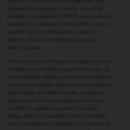
musica: i fumi dei camini su dalle case pare
vogliano accompagnarla in alto. I visi delle
persone non saranno tutti belli, ma sembrano
prendere in santa pace la fatica del vivere. Ci
si sente un poco tutti parenti e amici o,
almeno, vicini. I corvi non hanno paura a
volarci accanto.
Fin che non arriva l’imprevisto. Questa volta è
un litigio, proprio sulla piazza del mercato, di
fronte al grigio edificio, che è stato nel passato
la mensa del popolo. Salgono grida e minacce,
pugni chiusi, si infittisce la folla, un banco è
caduto con tutta la mercanzia sul terreno, i
venditori in agitazione, qualche bambino
piange. Dietro la cancellata del cortile della
scuola si inquietano i ragazzi in ricreazione. Si