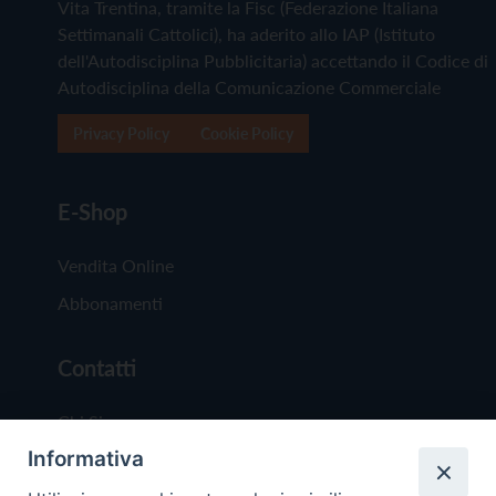
Vita Trentina, tramite la Fisc (Federazione Italiana
Settimanali Cattolici), ha aderito allo IAP (Istituto
dell'Autodisciplina Pubblicitaria) accettando il Codice di
Autodisciplina della Comunicazione Commerciale
Privacy Policy
Cookie Policy
E-Shop
Vendita Online
Abbonamenti
Contatti
Chi Siamo
Informativa
Redazione