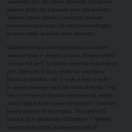
svuotano i bar dei clienti allarmati. Dal vicino
palazzo giallo del Tribunale sono già arrivati i
vigilanti, senza pistole e manette, ma non
riescono a farsi largo. Un elicottero volteggia
proprio come se fosse stato allertato.
Quand’ecco una voce incomincia a recitare
sopra le teste e dentro ai cuori: “Padre nostro
che sei nei cieli”. La gente sorpresa si guarda in
giro. Pare che la voce venga da una figura
bianca e raccolta, che si vede e non si vede –
le apparizioni non sono più tanto di moda. Una
voce così non ce l’hanno nemmeno gli angeli:
“dacci oggi il nostro pane quotidiano”. I bambini
hanno smesso di lamentarsi. Tace anche la
musica. Si è allontanato l’elicottero. I vigilanti
sono riusciti a farsi strada e cercano di