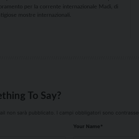
moramento per la corrente internazionale Madì, di
tigiose mostre internazionali.
thing To Say?
mail non sarà pubblicato.
I campi obbligatori sono contrass
Your Name
*