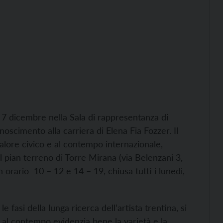
 7 dicembre nella Sala di rappresentanza di
oscimento alla carriera di Elena Fia Fozzer. Il
alore civico e al contempo internazionale,
 pian terreno di Torre Mirana (via Belenzani 3,
 orario 10 – 12 e 14 – 19, chiusa tutti i lunedì,
 fasi della lunga ricerca dell’artista trentina, si
a al contempo evidenzia bene la varietà e la