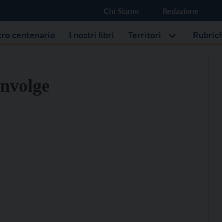
Chi Siamo
Redazione
stro centenario
I nostri libri
Territori
Rubric
involge