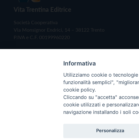
Vita Trentina Editrice
Società Cooperativa
Via Monsignor Endrici, 14 – 38122 Trento
P.IVA e C.F. 00199960220
Informativa
Utilizziamo cookie o tecnologie s
funzionalità semplici", "miglior
cookie policy.
Cliccando su "accetta" acconsent
Copyright © 2019 - Tutti i diritti riservati - Vita
cookie utilizzati e personalizza
navigazione installando i soli co
Privacy Policy
Personalizza