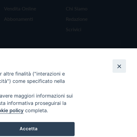
Vendita Online
Chi Siamo
Abbonamenti
Redazione
Scrivici
altre finalità ("interazioni e
cità") come specificato nella
 avere maggiori informazioni sui
sta informativa proseguirai la
kie policy
completa.
Torna all'inizio
Accetta