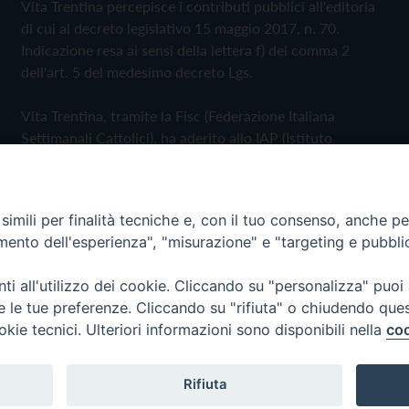
Vita Trentina percepisce i contributi pubblici all'editoria
di cui al decreto legislativo 15 maggio 2017, n. 70.
Indicazione resa ai sensi della lettera f) del comma 2
dell'art. 5 del medesimo decreto Lgs.
Vita Trentina, tramite la Fisc (Federazione Italiana
Settimanali Cattolici), ha aderito allo IAP (Istituto
dell'Autodisciplina Pubblicitaria) accettando il Codice di
Autodisciplina della Comunicazione Commerciale
imili per finalità tecniche e, con il tuo consenso, anche per 
Privacy Policy
Cookie Policy
amento dell'esperienza", "misurazione" e "targeting e pubbli
i all'utilizzo dei cookie. Cliccando su "personalizza" puoi
 Trentina Editrice
re le tue preferenze. Cliccando su "rifiuta" o chiudendo que
okie tecnici. Ulteriori informazioni sono disponibili nella
coo
Rifiuta