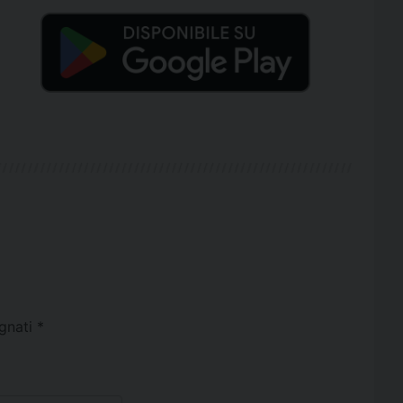
egnati
*