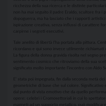
ricchezza della sua ricerca e le distinte particolarit
non ha mai seguito il padre Eraldo, scultore fra i 
dopoguerra, ma ha lasciato che i rapporti artistici
ispirazione creativa, senza influssi di carattere fo
carpirne i segreti esecutivi.
Tale anelito di libertà l’ha portata alla pittura. Cen
ricordano e qui sono invece utilmente richiamati co
La figura della donna gravida risolta nel segno pr
sentimento cosmico che ritroviamo della sua scelt
significato molto importante l’incontro con Aldo S
E’ stata poi impegnata, fin dalla seconda metà dei 
geometriche di base che sul colore. Significativo e
dal punto di vista emotivo che da quello performati
opere: celebri i Cromosettoriali in cui lo spettat
magneti ad un supporto metallico, può modificare