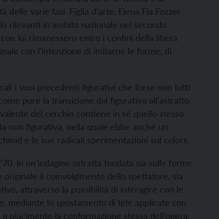
à delle varie fasi. Figlia d’arte, Elena Fia Fozzer
più rilevanti in ambito nazionale nel secondo
 con lui rimanessero entro i confini della libera
rmale con l’intenzione di imitarne le forme, di
trali i suoi precedenti figurativi che forse non tutti
me pure la transizione dal figurativo all’astratto.
evalente del cerchio contiene in sé quello stesso
a non figurativa, nella quale ebbe anche un
chmid e le sue radicali sperimentazioni sul colore.
’70, in un’indagine astratta fondata sia sulle forme
 originale il coinvolgimento dello spettatore, sia
vo, attraverso la possibilità di interagire con le
ore, mediante lo spostamento di tele applicate con
 a piacimento la conformazione stessa dell’opera.