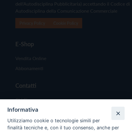
dell'Autodisciplina Pubblicitaria) accettando il Codice di
Autodisciplina della Comunicazione Commerciale
Privacy Policy
Cookie Policy
E-Shop
Vendita Online
Abbonamenti
Contatti
Chi Siamo
Informativa
Redazione
Scrivici
Utilizziamo cookie o tecnologie simili per
finalità tecniche e, con il tuo consenso, anche per