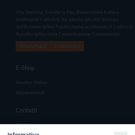
Vita Trentina, tramite la Fisc (Federazione Italiana
Settimanali Cattolici), ha aderito allo IAP (Istituto
dell'Autodisciplina Pubblicitaria) accettando il Codice di
Autodisciplina della Comunicazione Commerciale
Privacy Policy
Cookie Policy
E-Shop
Vendita Online
Abbonamenti
Contatti
Chi Siamo
Informativa
Redazione