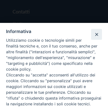
Contatti
Chi Siamo
Informativa
Redazione
Scrivici
Utilizziamo cookie o tecnologie simili per
finalità tecniche e, con il tuo consenso, anche per
altre finalità ("interazioni e funzionalità semplici",
"miglioramento dell'esperienza", "misurazione" e
"targeting e pubblicità") come specificato nella
cookie policy.
Copyright © 2019 - Tutti i diritti riservati - Vit
Cliccando su "accetta" acconsenti all'utilizzo dei
Trentina Editrice
cookie. Cliccando su "personalizza" puoi avere
maggiori informazioni sui cookie utilizzati e
Privacy Policy
personalizzare le tue preferenze. Cliccando su
Torna all'inizi
"rifiuta" o chiudendo questa informativa proseguirai
la navigazione installando i soli cookie tecnici.