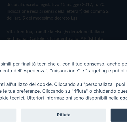
di cui al decreto legislativo 15 maggio 2017, n. 70.
Indicazione resa ai sensi della lettera f) del comma 2
dell'art. 5 del medesimo decreto Lgs.
Vita Trentina, tramite la Fisc (Federazione Italiana
Settimanali Cattolici), ha aderito allo IAP (Istituto
dell'Autodisciplina Pubblicitaria) accettando il Codice di
Autodisciplina della Comunicazione Commerciale
imili per finalità tecniche e, con il tuo consenso, anche per 
Privacy Policy
Cookie Policy
amento dell'esperienza", "misurazione" e "targeting e pubbli
i all'utilizzo dei cookie. Cliccando su "personalizza" puoi
 Trentina Editrice
re le tue preferenze. Cliccando su "rifiuta" o chiudendo que
okie tecnici. Ulteriori informazioni sono disponibili nella
coo
Rifiuta