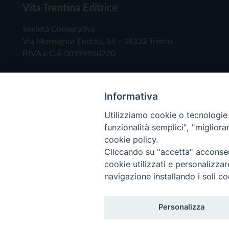
Vita Trentina Editrice
Società Cooperativa
Via Monsignor Endrici, 14 – 38122 Trento
P.IVA e C.F. 00199960220
Informativa
Utilizziamo cookie o tecnologie s
funzionalità semplici", "miglior
cookie policy.
Cliccando su "accetta" acconsent
Copyright © 2019 - Tutti i diritti riservati - Vita
cookie utilizzati e personalizza
navigazione installando i soli co
Privacy Policy
Personalizza