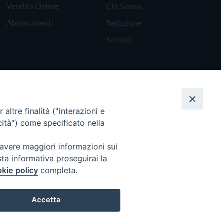
Vendita Online
Chi Siamo
Abbonamenti
Redazione
Scrivici
altre finalità ("interazioni e
cità") come specificato nella
 avere maggiori informazioni sui
sta informativa proseguirai la
kie policy
completa.
Torna all'inizio
Accetta