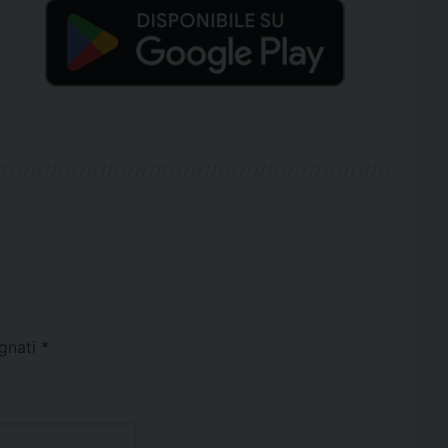
egnati
*