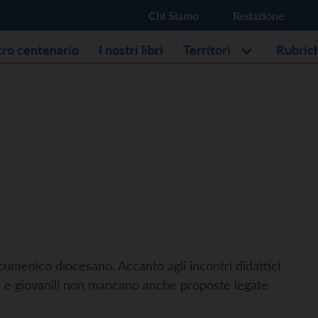
Chi Siamo
Redazione
stro centenario
I nostri libri
Territori
Rubric
cumenico diocesano. Accanto agli incontri didattici
ci e giovanili non mancano anche proposte legate