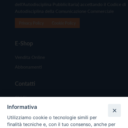
dell'Autodisciplina Pubblicitaria) accettando il Codice di
Autodisciplina della Comunicazione Commerciale
Privacy Policy
Cookie Policy
E-Shop
Vendita Online
Abbonamenti
Contatti
Chi Siamo
Informativa
Redazione
Scrivici
Utilizziamo cookie o tecnologie simili per
finalità tecniche e, con il tuo consenso, anche per