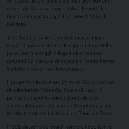
Si intitola “501 disegni a sei mani per 500 anni
veneziani. Venezia, Tunisi, Rabat, Hewitt” la
mostra inaugurata oggi al carcere di Spini di
Gardolo.
1500 bambini italiani, tunisini, marocchini e
texani hanno realizzato disegni sul tema della
pace, con messaggi in lingue diverse;nove
detenuti del carcere di Venezia e Trento hanno
tradotto e trascritto i loro pensieri.
Il progetto, ideato e realizzato dall’Associazione
di volontariato “Venezia: Pesce di Pace”, è
partito due anni fa coinvolgendo diverse
scuole elementari italiane e diffondendosi poi
in istituti scolastici di Marocco, Tunisia e Texas.
I “501 disegni a sei mani” hanno cinque temi e